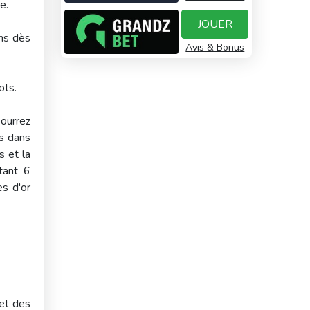
e.
JOUER
ens dès
Avis & Bonus
ots.
pourrez
rs dans
s et la
tant 6
es d'or
 et des