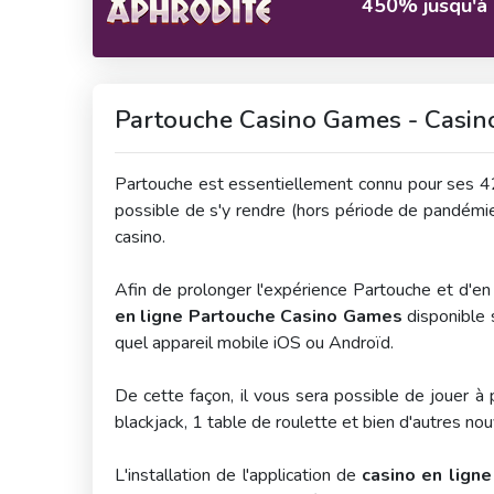
450% jusqu'à
Partouche Casino Games - Casin
Partouche est essentiellement connu pour ses 42 
possible de s'y rendre (hors période de pandémie
casino.
Afin de prolonger l'expérience Partouche et d'en 
en ligne Partouche Casino Games
disponible 
quel appareil mobile iOS ou Androïd.
De cette façon, il vous sera possible de jouer à
blackjack, 1 table de roulette et bien d'autres no
L'installation de l'application de
casino en lign