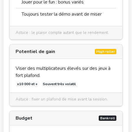
Jouer pour le fun : bonus variés
Toujours tester la démo avant de miser
Astuce : le plaisir compte autant que le rendement.
Potentiel de gain
High roller
Viser des multiplicateurs élevés sur des jeux à
fort plafond.
x10 000 et +
Souvent très volatil
Astuce : fixer un plafond de mise avant la session.
Budget
Bankroll