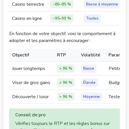
Casino terrestre
~80–85 %
Basse à moyenne
Casino en ligne
~95–99 %
Toutes
En fonction de votre objectif, voici le comportement à
adopter et les paramètres à encourager :
Objectif
RTP
Volatilité
Paramètr
Jouer longtemps
Petites m
> 96 %
Basse
Viser de gros gains
Budget suf
> 96 %
Élevée
Découverte / loisir
Tester la 
> 96 %
Moyenne
Conseil de pro
Vérifiez toujours le RTP et les règles bonus sur