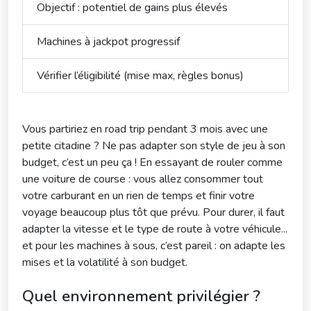
Objectif : potentiel de gains plus élevés
Machines à jackpot progressif
Vérifier l’éligibilité (mise max, règles bonus)
Vous partiriez en road trip pendant 3 mois avec une
petite citadine ? Ne pas adapter son style de jeu à son
budget, c’est un peu ça ! En essayant de rouler comme
une voiture de course : vous allez consommer tout
votre carburant en un rien de temps et finir votre
voyage beaucoup plus tôt que prévu. Pour durer, il faut
adapter la vitesse et le type de route à votre véhicule...
et pour les machines à sous, c’est pareil : on adapte les
mises et la volatilité à son budget.
Quel environnement privilégier ?