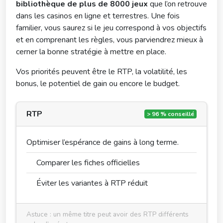
bibliothèque de plus de 8000 jeux
que l’on retrouve
dans les casinos en ligne et terrestres. Une fois
familier, vous saurez si le jeu correspond à vos objectifs
et en comprenant les règles, vous parviendrez mieux à
cerner la bonne stratégie à mettre en place.
Vos priorités peuvent être le RTP, la volatilité, les
bonus, le potentiel de gain ou encore le budget.
RTP
> 96 % conseillé
Optimiser l’espérance de gains à long terme.
Comparer les fiches officielles
Éviter les variantes à RTP réduit
Astuce : un même titre peut avoir des RTP différents