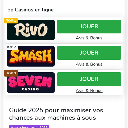
Top Casinos en ligne
TOP 1
JOUER
Avis & Bonus
TOP 2
JOUER
Avis & Bonus
TOP 3
JOUER
Avis & Bonus
Guide 2025 pour maximiser vos
chances aux machines à sous
Mise à jour : août 2025