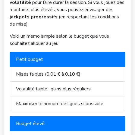
volatilité
pour faire durer la session. Si vous jouez des
montants plus élevés, vous pouvez envisager des
jackpots progressifs
(en respectant les conditions
de mise).
Voici un mémo simple selon le budget que vous
souhaitez allouer au jeu :
Petit budget
Mises faibles (0,01 € à 0,10 €)
Volatilité faible : gains plus réguliers
Maximiser le nombre de lignes si possible
Budget élevé