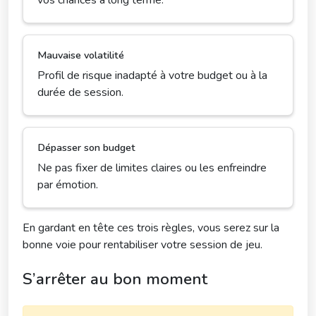
vos chances à long terme.
Mauvaise volatilité
Profil de risque inadapté à votre budget ou à la
durée de session.
Dépasser son budget
Ne pas fixer de limites claires ou les enfreindre
par émotion.
En gardant en tête ces trois règles, vous serez sur la
bonne voie pour rentabiliser votre session de jeu.
S’arrêter au bon moment