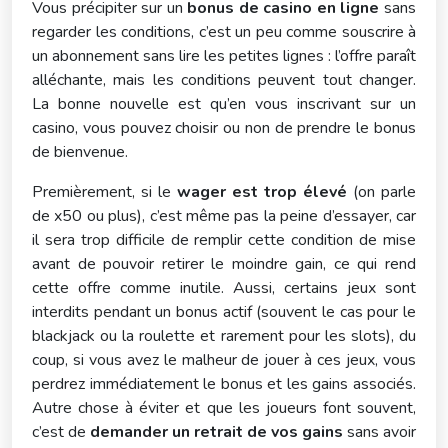
Vous précipiter sur un
bonus de casino en ligne
sans
regarder les conditions, c’est un peu comme souscrire à
un abonnement sans lire les petites lignes : l’offre paraît
alléchante, mais les conditions peuvent tout changer.
La bonne nouvelle est qu’en vous inscrivant sur un
casino, vous pouvez choisir ou non de prendre le bonus
de bienvenue.
Premièrement, si le
wager est trop élevé
(on parle
de x50 ou plus), c’est même pas la peine d’essayer, car
il sera trop difficile de remplir cette condition de mise
avant de pouvoir retirer le moindre gain, ce qui rend
cette offre comme inutile. Aussi, certains jeux sont
interdits pendant un bonus actif (souvent le cas pour le
blackjack ou la roulette et rarement pour les slots), du
coup, si vous avez le malheur de jouer à ces jeux, vous
perdrez immédiatement le bonus et les gains associés.
Autre chose à éviter et que les joueurs font souvent,
c’est de
demander un retrait de vos gains
sans avoir