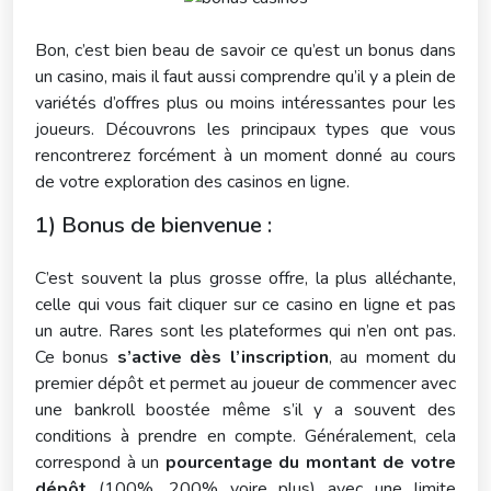
Bon, c’est bien beau de savoir ce qu’est un bonus dans
un casino, mais il faut aussi comprendre qu’il y a plein de
variétés d’offres plus ou moins intéressantes pour les
joueurs. Découvrons les principaux types que vous
rencontrerez forcément à un moment donné au cours
de votre exploration des casinos en ligne.
1) Bonus de bienvenue :
C’est souvent la plus grosse offre, la plus alléchante,
celle qui vous fait cliquer sur ce casino en ligne et pas
un autre. Rares sont les plateformes qui n’en ont pas.
Ce bonus
s’active dès l’inscription
, au moment du
premier dépôt et permet au joueur de commencer avec
une bankroll boostée même s’il y a souvent des
conditions à prendre en compte. Généralement, cela
correspond à un
pourcentage du montant de votre
dépôt
(100%, 200% voire plus) avec une limite