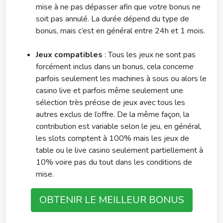
mise à ne pas dépasser afin que votre bonus ne
soit pas annulé. La durée dépend du type de
bonus, mais c’est en général entre 24h et 1 mois.
Jeux compatibles
: Tous les jeux ne sont pas
forcément inclus dans un bonus, cela concerne
parfois seulement les machines à sous ou alors le
casino live et parfois même seulement une
sélection très précise de jeux avec tous les
autres exclus de l’offre. De la même façon, la
contribution est variable selon le jeu, en général,
les slots comptent à 100% mais les jeux de
table ou le live casino seulement partiellement à
10% voire pas du tout dans les conditions de
mise.
OBTENIR LE MEILLEUR BONUS