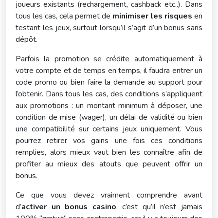
joueurs existants (rechargement, cashback etc..). Dans
tous les cas, cela permet de
minimiser les risques
en
testant les jeux, surtout lorsqu’il s’agit d’un bonus sans
dépôt.
Parfois la promotion se crédite automatiquement à
votre compte et de temps en temps, il faudra entrer un
code promo ou bien faire la demande au support pour
l’obtenir. Dans tous les cas, des conditions s’appliquent
aux promotions : un montant minimum à déposer, une
condition de mise (wager), un délai de validité ou bien
une compatibilité sur certains jeux uniquement. Vous
pourrez retirer vos gains une fois ces conditions
remplies, alors mieux vaut bien les connaître afin de
profiter au mieux des atouts que peuvent offrir un
bonus.
Ce que vous devez vraiment comprendre avant
d’
activer un bonus casino
, c’est qu’il n’est jamais