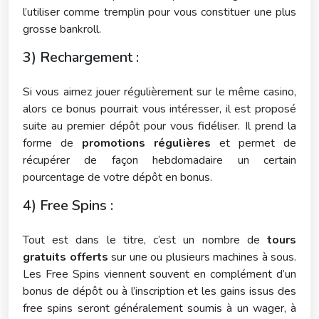
l’utiliser comme tremplin pour vous constituer une plus
grosse bankroll.
3) Rechargement :
Si vous aimez jouer régulièrement sur le même casino,
alors ce bonus pourrait vous intéresser, il est proposé
suite au premier dépôt pour vous fidéliser. Il prend la
forme de
promotions régulières
et permet de
récupérer de façon hebdomadaire un certain
pourcentage de votre dépôt en bonus.
4) Free Spins :
Tout est dans le titre, c’est un nombre de
tours
gratuits offerts
sur une ou plusieurs machines à sous.
Les Free Spins viennent souvent en complément d’un
bonus de dépôt ou à l’inscription et les gains issus des
free spins seront généralement soumis à un wager, à