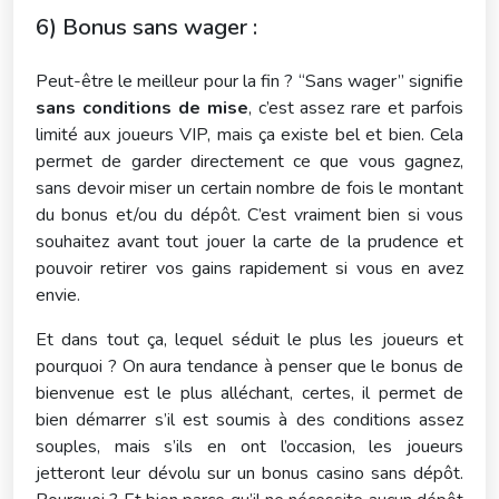
6) Bonus sans wager :
Peut-être le meilleur pour la fin ? “Sans wager” signifie
sans conditions de mise
, c’est assez rare et parfois
limité aux joueurs VIP, mais ça existe bel et bien. Cela
permet de garder directement ce que vous gagnez,
sans devoir miser un certain nombre de fois le montant
du bonus et/ou du dépôt. C’est vraiment bien si vous
souhaitez avant tout jouer la carte de la prudence et
pouvoir retirer vos gains rapidement si vous en avez
envie.
Et dans tout ça, lequel séduit le plus les joueurs et
pourquoi ? On aura tendance à penser que le bonus de
bienvenue est le plus alléchant, certes, il permet de
bien démarrer s’il est soumis à des conditions assez
souples, mais s’ils en ont l’occasion, les joueurs
jetteront leur dévolu sur un bonus casino sans dépôt.