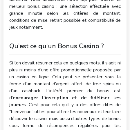
meilleur bonus casino : une sélection effectuée avec
grande minutie selon les critères de montant,
conditions de mise, retrait possible et compatibilité de
jeux notamment.
Qu’est ce qu’un Bonus Casino ?
Si l’on devait résumer cela en quelques mots, il s’agit ni
plus ni moins d’une offre promotionnelle proposée par
un casino en ligne. Cela peut se présenter sous la
forme d’un montant d’argent offert, de free spins ou
d’un cashback. L’intérêt premier du bonus est
d’
encourager l’inscription et de fidéliser les
joueurs
. C’est pour cela qu’il y a des offres dites de
“bienvenue” utiles pour attirer les nouveaux et leur faire
découvrir le casino, mais aussi d’autres types de bonus
sous forme de récompenses régulières pour les