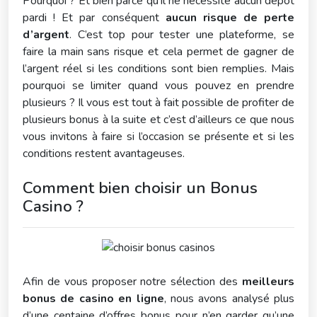
Pourquoi ? Et bien parce qu’il ne nécessite aucun dépôt
pardi ! Et par conséquent
aucun risque de perte
d’argent
. C’est top pour tester une plateforme, se
faire la main sans risque et cela permet de gagner de
l’argent réel si les conditions sont bien remplies. Mais
pourquoi se limiter quand vous pouvez en prendre
plusieurs ? Il vous est tout à fait possible de profiter de
plusieurs bonus à la suite et c’est d’ailleurs ce que nous
vous invitons à faire si l’occasion se présente et si les
conditions restent avantageuses.
Comment bien choisir un Bonus
Casino ?
Afin de vous proposer notre sélection des
meilleurs
bonus de casino en ligne
, nous avons analysé plus
d’une centaine d’offres bonus pour n’en garder qu’une