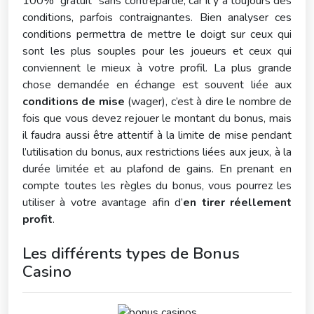
100% “gratuit” sans contrepartie, car il y a toujours des
conditions, parfois contraignantes. Bien analyser ces
conditions permettra de mettre le doigt sur ceux qui
sont les plus souples pour les joueurs et ceux qui
conviennent le mieux à votre profil. La plus grande
chose demandée en échange est souvent liée aux
conditions de mise
(wager), c’est à dire le nombre de
fois que vous devez rejouer le montant du bonus, mais
il faudra aussi être attentif à la limite de mise pendant
l’utilisation du bonus, aux restrictions liées aux jeux, à la
durée limitée et au plafond de gains. En prenant en
compte toutes les règles du bonus, vous pourrez les
utiliser à votre avantage afin d’
en tirer réellement
profit
.
Les différents types de Bonus
Casino