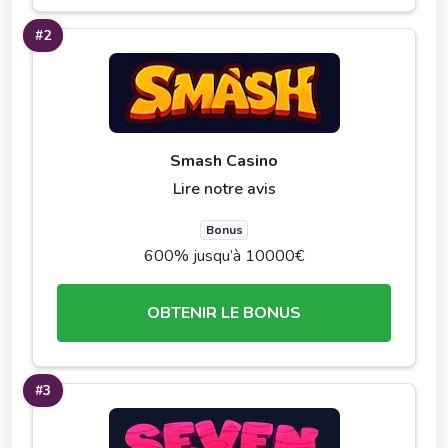
#2
Smash Casino
Lire notre avis
Bonus
600% jusqu’à 10000€
OBTENIR LE BONUS
#3