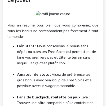
de joueur
Voici un résumé pour bien que vous compreniez que
tous les bonus ne correspondent pas forcément à tout
le monde :
Débutant
: Nous conseillons le bonus sans
dépôt ou alors les Free Spins qui permettent de
faire vos premiers pas et tâter le terrain sans
risque… et ça c’est plutôt cool !
Amateur de slots
: Visez de préférence les
gros bonus avec beaucoup de Free Spins et si
possible avec un wager raisonnable.
Fans de blackjack, roulette ou jeux live
:
Trouvez une offre compatible où la contribution