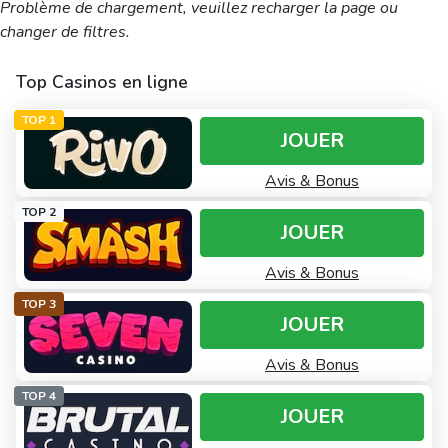
Problème de chargement, veuillez recharger la page ou
changer de filtres.
Top Casinos en ligne
TOP 1
JOUER
Avis & Bonus
TOP 2
JOUER
Avis & Bonus
TOP 3
JOUER
Avis & Bonus
TOP 4
JOUER