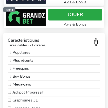
Avis & Bonus
TOP 5
JOUER
Avis & Bonus
Caracteristiques
Faites défiler (21 critères)
Populaires
Plus récents
Freespins
Buy Bonus
Megaways
Jackpot Progressif
Graphismes 3D