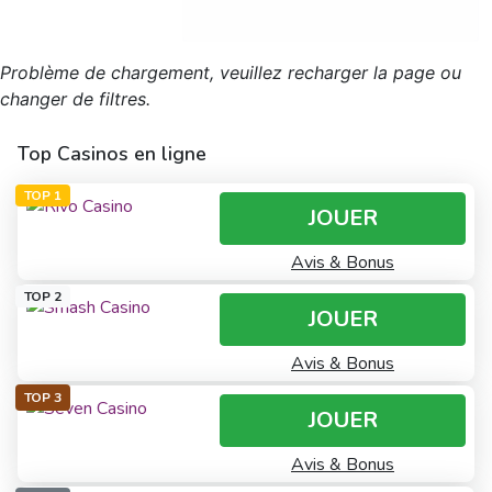
Problème de chargement, veuillez recharger la page ou
changer de filtres.
Top Casinos en ligne
TOP 1
JOUER
Avis & Bonus
TOP 2
JOUER
Avis & Bonus
TOP 3
JOUER
Avis & Bonus