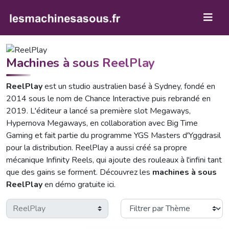
Machines à sous ReelPlay
ReelPlay
est un studio australien basé à Sydney, fondé en
2014 sous le nom de Chance Interactive puis rebrandé en
2019. L'éditeur a lancé sa première slot Megaways,
Hypernova Megaways, en collaboration avec Big Time
Gaming et fait partie du programme YGS Masters d'Yggdrasil
pour la distribution. ReelPlay a aussi créé sa propre
mécanique Infinity Reels, qui ajoute des rouleaux à l'infini tant
que des gains se forment. Découvrez les
machines à sous
ReelPlay
en démo gratuite ici.
Listing des machines
Logiciel sélectionné
Filtrer par Thème