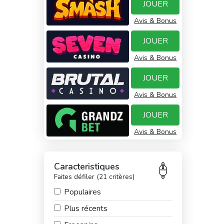
JOUER
Avis & Bonus
JOUER
Avis & Bonus
JOUER
Avis & Bonus
JOUER
Avis & Bonus
Caracteristiques
Faites défiler (21 critères)
Populaires
Plus récents