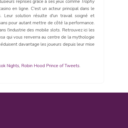
plusieurs reprises grâce à ses jeux comme
Trophy
Sticky Wild
no en ligne. C'est un acteur principal dans le
Stacked Wild
 Leur solution résulte d'un travail soigné et
 sans pour autant mettre de côté la performance.
Random Wild
 l'industrie des mobile slots. Retrouvez ici les
Autoplay
usa
qui vous renverra au centre de la mythologie
séduisent davantage les joueurs depuis leur mise
ok Nights
,
Robin Hood Prince of Tweets
.