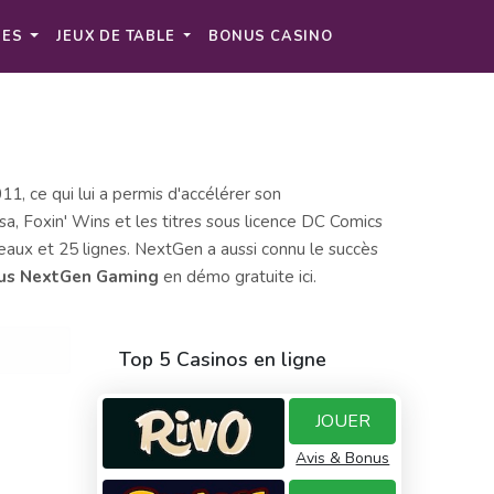
MES
JEUX DE TABLE
BONUS CASINO
1, ce qui lui a permis d'accélérer son
, Foxin' Wins et les titres sous licence DC Comics
eaux et 25 lignes. NextGen a aussi connu le succès
ous NextGen Gaming
en démo gratuite ici.
Top 5 Casinos en ligne
JOUER
Avis & Bonus