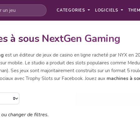
CATEGORIES
LOGICIELS
THE
es à sous NextGen Gaming
ng
est un éditeur de jeux de casino en ligne racheté par NYX en 201
r mobile. Le studio a produit des slots populaires comme Medusa
n). Ses jeux sont majoritairement construits sur un format 5 roul
sociaux avec Trophy Slots sur Facebook. Jouez aux
machines à s
ou changer de filtres.