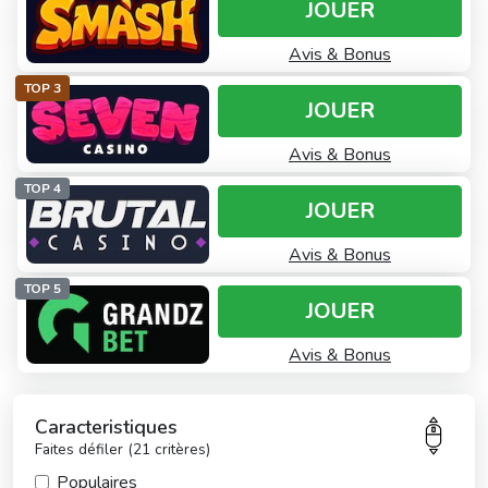
JOUER
Avis & Bonus
TOP 3
JOUER
Avis & Bonus
TOP 4
JOUER
Avis & Bonus
TOP 5
JOUER
Avis & Bonus
Caracteristiques
Faites défiler (21 critères)
Populaires