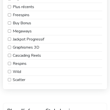
Plus récents
Freespins
Buy Bonus
Megaways
Jackpot Progressif
Graphismes 3D
Cascading Reels
Respins
Wild
Scatter
Win Multiplier
Mini Jeux Bonus
Pick Me