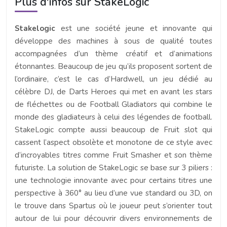
Plus d'infos sur StakeLogic
Gamble
Expanding Wild
Stakelogic
est une société jeune et innovante qui
Sticky Wild
développe des machines à sous de qualité toutes
accompagnées d’un thème créatif et d’animations
Stacked Wild
étonnantes. Beaucoup de jeu qu’ils proposent sortent de
Random Wild
l’ordinaire, c’est le cas d’Hardwell, un jeu dédié au
Autoplay
célèbre DJ, de Darts Heroes qui met en avant les stars
de fléchettes ou de Football Gladiators qui combine le
monde des gladiateurs à celui des légendes de football.
StakeLogic compte aussi beaucoup de Fruit slot qui
cassent l’aspect obsolète et monotone de ce style avec
d’incroyables titres comme Fruit Smasher et son thème
futuriste. La solution de StakeLogic se base sur 3 piliers :
une technologie innovante avec pour certains titres une
perspective à 360° au lieu d’une vue standard ou 3D, on
le trouve dans Spartus où le joueur peut s’orienter tout
autour de lui pour découvrir divers environnements de