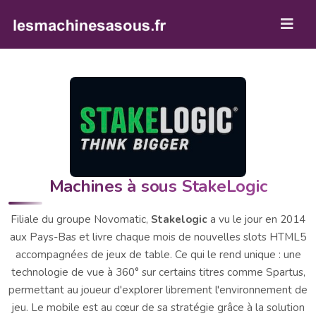
Machines à sous StakeLogic
Filiale du groupe Novomatic,
Stakelogic
a vu le jour en 2014
aux Pays-Bas et livre chaque mois de nouvelles slots HTML5
accompagnées de jeux de table. Ce qui le rend unique : une
technologie de vue à 360° sur certains titres comme Spartus,
permettant au joueur d'explorer librement l'environnement de
jeu. Le mobile est au cœur de sa stratégie grâce à la solution