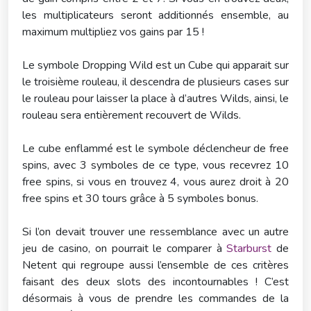
les multiplicateurs seront additionnés ensemble, au
maximum multipliez vos gains par 15 !
Le symbole Dropping Wild est un Cube qui apparait sur
le troisième rouleau, il descendra de plusieurs cases sur
le rouleau pour laisser la place à d’autres Wilds, ainsi, le
rouleau sera entièrement recouvert de Wilds.
Le cube enflammé est le symbole déclencheur de free
spins, avec 3 symboles de ce type, vous recevrez 10
free spins, si vous en trouvez 4, vous aurez droit à 20
free spins et 30 tours grâce à 5 symboles bonus.
Si l’on devait trouver une ressemblance avec un autre
jeu de casino, on pourrait le comparer à
Starburst
de
Netent qui regroupe aussi l’ensemble de ces critères
faisant des deux slots des incontournables ! C’est
désormais à vous de prendre les commandes de la