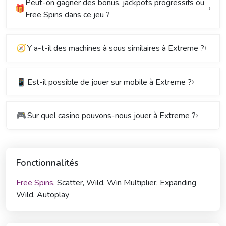
Peut-on gagner des bonus, jackpots progressifs ou
🎁
Free Spins dans ce jeu ?
🧭
Y a-t-il des machines à sous similaires à Extreme ?
📱
Est-il possible de jouer sur mobile à Extreme ?
🎮
Sur quel casino pouvons-nous jouer à Extreme ?
Fonctionnalités
Free Spins
, Scatter, Wild, Win Multiplier, Expanding
Wild, Autoplay