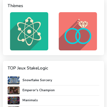
Thèmes
TOP Jeux StakeLogic
Snowflake Sorcery
Emperor's Champion
Manimals