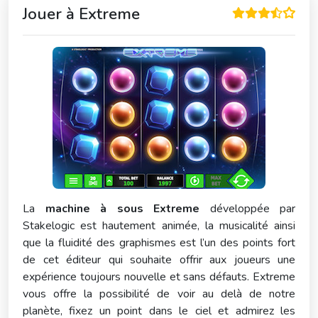
Jouer à
Extreme
La
machine à sous Extreme
développée par
Stakelogic est hautement animée, la musicalité ainsi
que la fluidité des graphismes est l’un des points fort
de cet éditeur qui souhaite offrir aux joueurs une
expérience toujours nouvelle et sans défauts. Extreme
vous offre la possibilité de voir au delà de notre
planète, fixez un point dans le ciel et admirez les