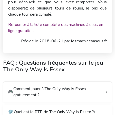
pour découvrir ce que vous avez remporter. Vous
disposerez de plusieurs tours de roues, le prix que
chaque tour sera cumulé.
Retourner à la liste complète des machines à sous en
ligne gratuites
Rédigé le
2018-06-21 par
lesmachinesasous.fr
FAQ : Questions fréquentes sur le jeu
The Only Way Is Essex
Comment jouer à The Only Way Is Essex
🎮
gratuitement ?
⚙️
Quel est le RTP de The Only Way Is Essex ?