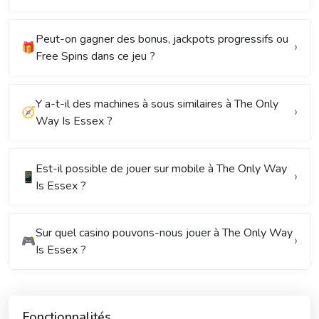
Peut-on gagner des bonus, jackpots progressifs ou
🎁
Free Spins dans ce jeu ?
Y a-t-il des machines à sous similaires à The Only
🧭
Way Is Essex ?
Est-il possible de jouer sur mobile à The Only Way
📱
Is Essex ?
Sur quel casino pouvons-nous jouer à The Only Way
🎮
Is Essex ?
Fonctionnalités