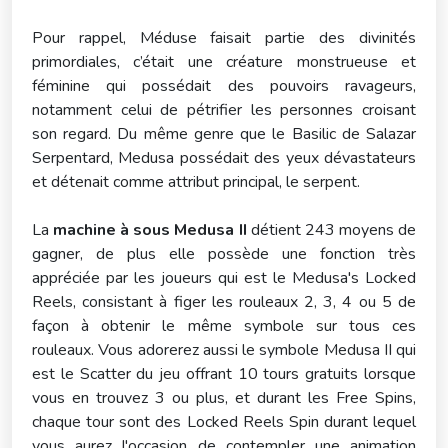
Pour rappel, Méduse faisait partie des divinités
primordiales, c’était une créature monstrueuse et
féminine qui possédait des pouvoirs ravageurs,
notamment celui de pétrifier les personnes croisant
son regard. Du même genre que le Basilic de Salazar
Serpentard, Medusa possédait des yeux dévastateurs
et détenait comme attribut principal, le serpent.
La
machine à sous Medusa II
détient 243 moyens de
gagner, de plus elle possède une fonction très
appréciée par les joueurs qui est le Medusa's Locked
Reels, consistant à figer les rouleaux 2, 3, 4 ou 5 de
façon à obtenir le même symbole sur tous ces
rouleaux. Vous adorerez aussi le symbole Medusa II qui
est le Scatter du jeu offrant 10 tours gratuits lorsque
vous en trouvez 3 ou plus, et durant les Free Spins,
chaque tour sont des Locked Reels Spin durant lequel
vous aurez l'occasion de contempler une animation