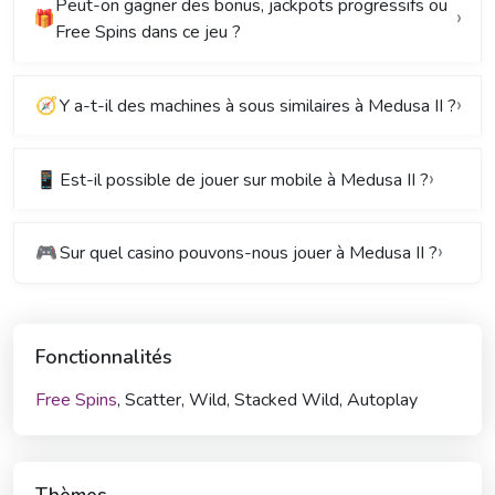
Peut-on gagner des bonus, jackpots progressifs ou
🎁
Free Spins dans ce jeu ?
🧭
Y a-t-il des machines à sous similaires à Medusa II ?
📱
Est-il possible de jouer sur mobile à Medusa II ?
🎮
Sur quel casino pouvons-nous jouer à Medusa II ?
Fonctionnalités
Free Spins
, Scatter, Wild, Stacked Wild, Autoplay
Thèmes