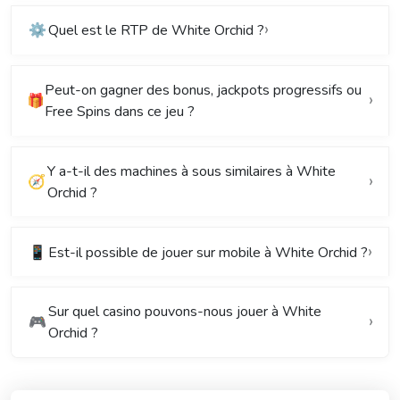
⚙️
Quel est le RTP de White Orchid ?
Peut-on gagner des bonus, jackpots progressifs ou
🎁
Free Spins dans ce jeu ?
Y a-t-il des machines à sous similaires à White
🧭
Orchid ?
📱
Est-il possible de jouer sur mobile à White Orchid ?
Sur quel casino pouvons-nous jouer à White
🎮
Orchid ?