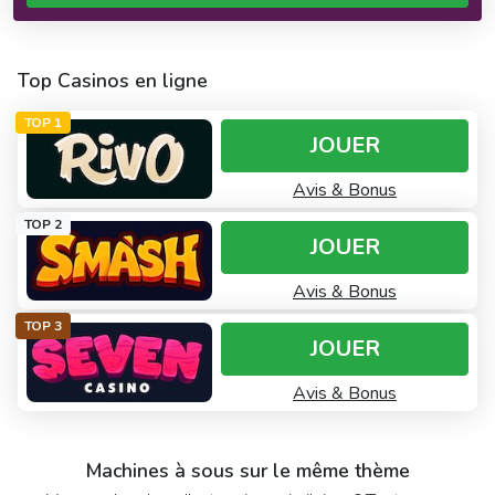
Top Casinos en ligne
TOP 1
JOUER
Avis & Bonus
TOP 2
JOUER
Avis & Bonus
TOP 3
JOUER
Avis & Bonus
Machines à sous sur le même thème