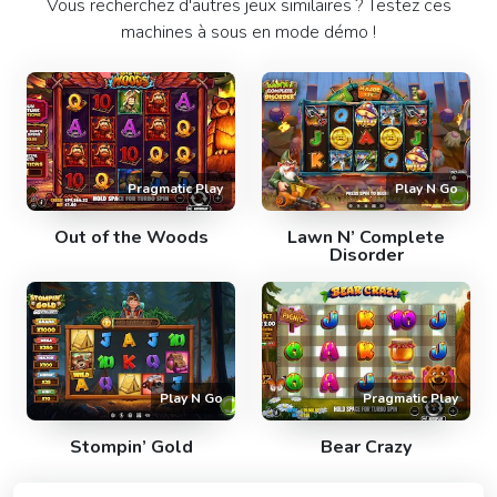
Vous recherchez d'autres jeux similaires ? Testez ces
machines à sous en mode démo !
Pragmatic Play
Play N Go
Out of the Woods
Lawn N’ Complete
Disorder
Play N Go
Pragmatic Play
Stompin’ Gold
Bear Crazy