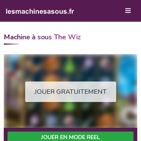
Machine à sous The Wiz
JOUER GRATUITEMENT
JOUER EN MODE REEL