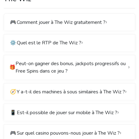
🎮
Comment jouer à The Wiz gratuitement ?
⚙️
Quel est le RTP de The Wiz ?
Peut-on gagner des bonus, jackpots progressifs ou
🎁
Free Spins dans ce jeu ?
🧭
Y a-t-il des machines à sous similaires à The Wiz ?
📱
Est-il possible de jouer sur mobile à The Wiz ?
🎮
Sur quel casino pouvons-nous jouer à The Wiz ?