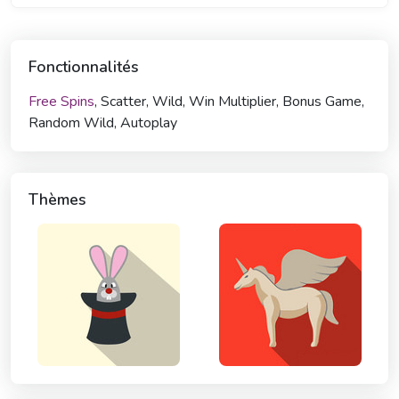
Fonctionnalités
Free Spins
, Scatter, Wild, Win Multiplier, Bonus Game,
Random Wild, Autoplay
Thèmes