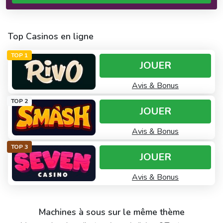
Top Casinos en ligne
TOP 1
JOUER
Avis & Bonus
TOP 2
JOUER
Avis & Bonus
TOP 3
JOUER
Avis & Bonus
Machines à sous sur le même thème