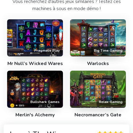
Vous recherchez d'autres jeux similaires ? Testez ces
machines à sous en mode démo !
Pragmatic Play
Big Time Gaming
Mr Null’s Wicked Wares
Warlocks
Bullshark Games
Relax Gaming
Merlin's Alchemy
Necromancer’s Gate