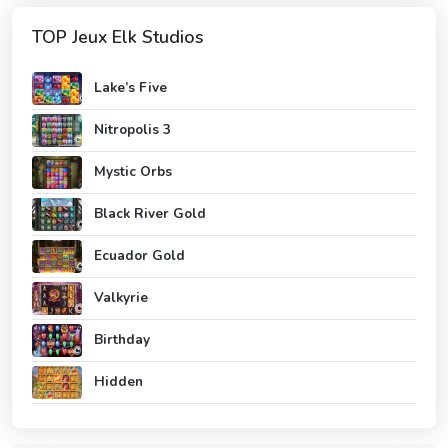
TOP Jeux Elk Studios
Lake’s Five
Nitropolis 3
Mystic Orbs
Black River Gold
Ecuador Gold
Valkyrie
Birthday
Hidden