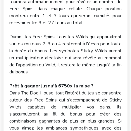
tournera automatiquement pour révéler un nombre de
Free Spins dans chaque cellule. Chaque position
montrera entre 1 et 3 tours qui seront cumulés pour
recevoir entre 3 et 27 tours au total.
Durant les Free Spins, tous les Wilds qui apparaitront
sur les rouleaux 2, 3 ou 4 resteront à l'écran pour toute
la durée du bonus. Les symboles Sticky Wilds auront
un multiplicateur aléatoire qui sera révélé au moment
de l'apparition du Wild, il restera le même jusqu'à la fin
du bonus.
Prêt à gagner jusqu'à 6750x la mise ?
Dans The Dog House, tout l'intérêt du jeu se consentre
autour des Free Spins qui s'accompagnent de Sticky
Wilds capables de multiplier vos gains. Ils
s'accumuleront au fil du bonus pour créer des
combinaisons gagnantes de plus en plus grandes. Si
vous aimez les ambiances sympathiques avec des