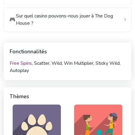
Sur quel casino pouvons-nous jouer à The Dog
🎮
House ?
Fonctionnalités
Free Spins
, Scatter, Wild, Win Multiplier, Sticky Wild,
Autoplay
Thèmes