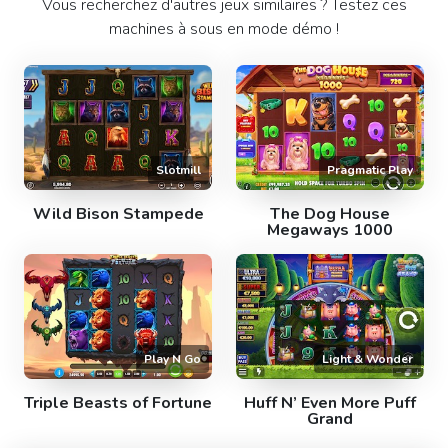
Vous recherchez d'autres jeux similaires ? Testez ces
machines à sous en mode démo !
Slotmill
Pragmatic Play
Wild Bison Stampede
The Dog House
Megaways 1000
Play N Go
Light & Wonder
Triple Beasts of Fortune
Huff N’ Even More Puff
Grand