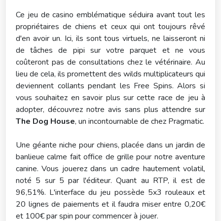
Ce jeu de casino emblématique séduira avant tout les
propriétaires de chiens et ceux qui ont toujours rêvé
d'en avoir un. Ici, ils sont tous virtuels, ne laisseront ni
de tâches de pipi sur votre parquet et ne vous
coûteront pas de consultations chez le vétérinaire. Au
lieu de cela, ils promettent des wilds multiplicateurs qui
deviennent collants pendant les Free Spins. Alors si
vous souhaitez en savoir plus sur cette race de jeu à
adopter, découvrez notre avis sans plus attendre sur
The Dog House
, un incontournable de chez Pragmatic.
Une géante niche pour chiens, placée dans un jardin de
banlieue calme fait office de grille pour notre aventure
canine. Vous jouerez dans un cadre hautement volatil,
noté 5 sur 5 par l'éditeur. Quant au RTP, il est de
96,51%. L'interface du jeu possède 5x3 rouleaux et
20 lignes de paiements et il faudra miser entre 0,20€
et 100€ par spin pour commencer à jouer.