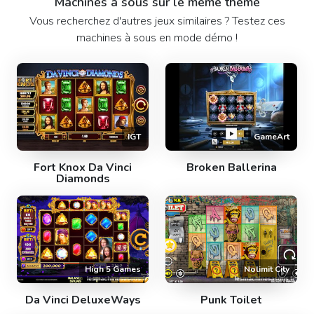
Machines à sous sur le même thème
Vous recherchez d'autres jeux similaires ? Testez ces
machines à sous en mode démo !
IGT
GameArt
Fort Knox Da Vinci
Broken Ballerina
Diamonds
High 5 Games
Nolimit City
Da Vinci DeluxeWays
Punk Toilet