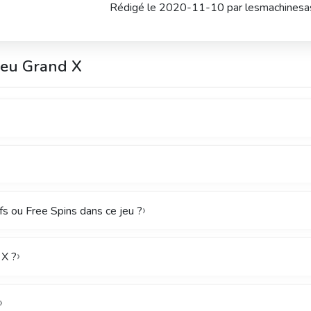
Rédigé le
2020-11-10 par
lesmachinesa
 jeu Grand X
s ou Free Spins dans ce jeu ?
 X ?