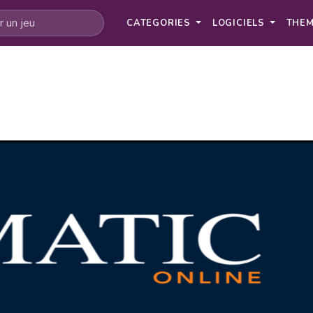
CATEGORIES
LOGICIELS
THE
X