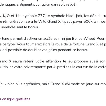
dentiques s'alignent pour qu'un gain soit validé.
, K, Q et J, le symbole 777, le symbole black jack, les dés du c
de rémunération sera le Wild Grand X il peut payer 500x la mise
l symbole sauf le bonus.
rtune permet d'activer un accès au mini jeu Bonus Wheel. Pour 
e ce type. Vous tournerez alors la roue de la fortune Grand X et 
t aussi possible de doubler vos gains pendant ce bonus.
 Grand X saura retenir votre attention, le jeu propose aussi s
iplier votre prix remporté par 4, prédisez la couleur de la cart
jeux bien plus agréables, mais Grand X d'Amatic se joue sur mo
 en ligne gratuites