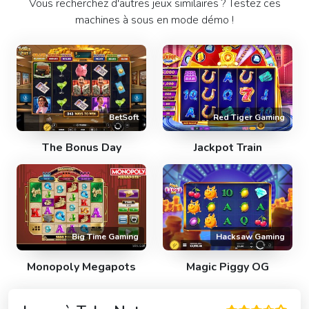
Vous recherchez d'autres jeux similaires ? Testez ces
machines à sous en mode démo !
BetSoft
Red Tiger Gaming
The Bonus Day
Jackpot Train
Big Time Gaming
Hacksaw Gaming
Monopoly Megapots
Magic Piggy OG