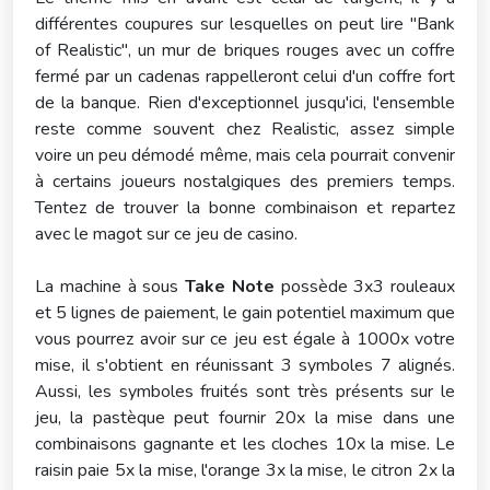
différentes coupures sur lesquelles on peut lire "Bank
of Realistic", un mur de briques rouges avec un coffre
fermé par un cadenas rappelleront celui d'un coffre fort
de la banque. Rien d'exceptionnel jusqu'ici, l'ensemble
reste comme souvent chez Realistic, assez simple
voire un peu démodé même, mais cela pourrait convenir
à certains joueurs nostalgiques des premiers temps.
Tentez de trouver la bonne combinaison et repartez
avec le magot sur ce jeu de casino.
La machine à sous
Take Note
possède 3x3 rouleaux
et 5 lignes de paiement, le gain potentiel maximum que
vous pourrez avoir sur ce jeu est égale à 1000x votre
mise, il s'obtient en réunissant 3 symboles 7 alignés.
Aussi, les symboles fruités sont très présents sur le
jeu, la pastèque peut fournir 20x la mise dans une
combinaisons gagnante et les cloches 10x la mise. Le
raisin paie 5x la mise, l'orange 3x la mise, le citron 2x la