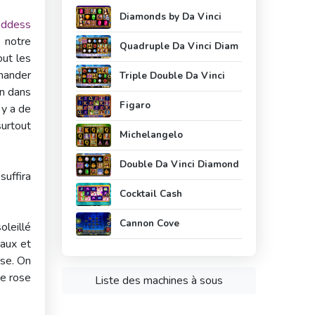
Diamonds by Da Vinci
oddess
 notre
Quadruple Da Vinci Diam
ut les
emander
Triple Double Da Vinci
en dans
Figaro
 y a de
surtout
Michelangelo
Double Da Vinci Diamond
uffira
Cocktail Cash
Cannon Cove
oleillé
eaux et
sse. On
e rose
Liste des machines à sous