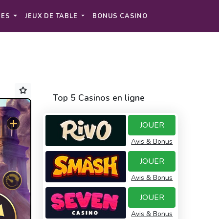
MES
JEUX DE TABLE
BONUS CASINO
Top 5 Casinos en ligne
JOUER
Avis & Bonus
JOUER
Avis & Bonus
JOUER
Avis & Bonus