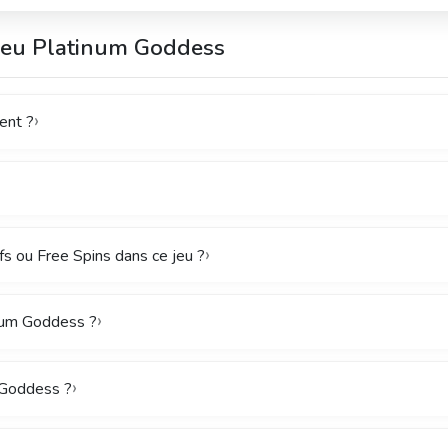
 jeu Platinum Goddess
ent ?
s ou Free Spins dans ce jeu ?
inum Goddess ?
m Goddess ?