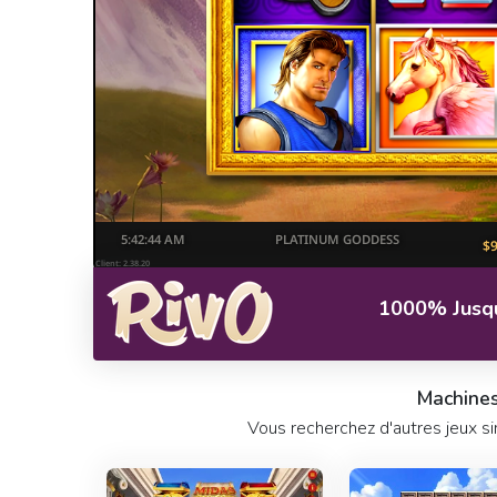
1000% Jusq
Machines
Vous recherchez d'autres jeux s