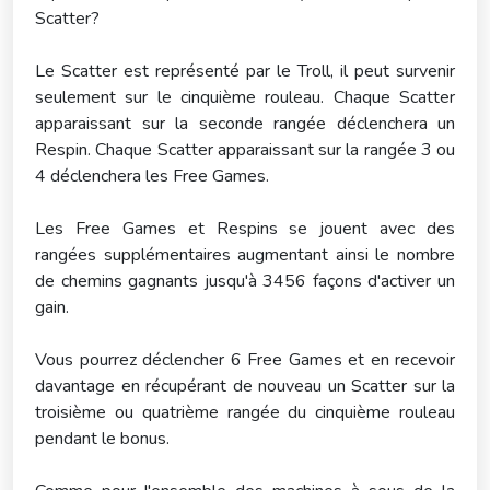
Scatter?
Le Scatter est représenté par le Troll, il peut survenir
seulement sur le cinquième rouleau. Chaque Scatter
apparaissant sur la seconde rangée déclenchera un
Respin. Chaque Scatter apparaissant sur la rangée 3 ou
4 déclenchera les Free Games.
Les Free Games et Respins se jouent avec des
rangées supplémentaires augmentant ainsi le nombre
de chemins gagnants jusqu'à 3456 façons d'activer un
gain.
Vous pourrez déclencher 6 Free Games et en recevoir
davantage en récupérant de nouveau un Scatter sur la
troisième ou quatrième rangée du cinquième rouleau
pendant le bonus.