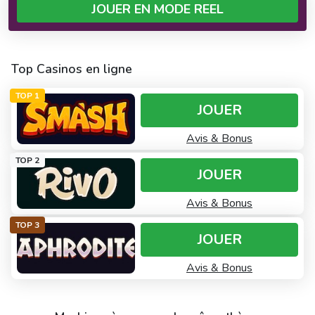
JOUER EN MODE REEL
Top Casinos en ligne
TOP 1
JOUER
Avis & Bonus
TOP 2
JOUER
Avis & Bonus
TOP 3
JOUER
Avis & Bonus