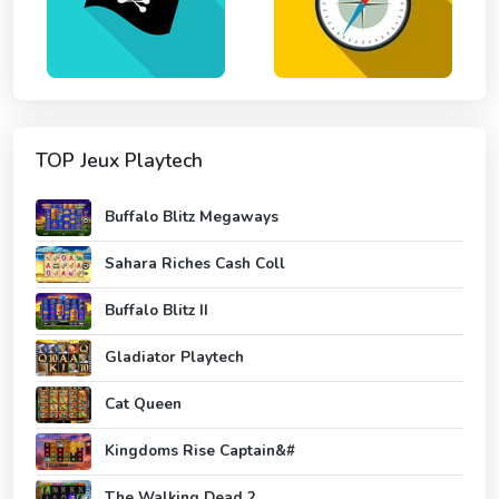
TOP Jeux Playtech
Buffalo Blitz Megaways
Sahara Riches Cash Coll
Buffalo Blitz II
Gladiator Playtech
Cat Queen
Kingdoms Rise Captain&#
The Walking Dead 2