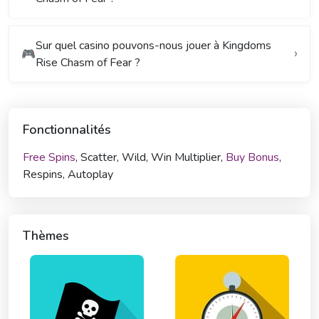
Sur quel casino pouvons-nous jouer à Kingdoms
🎮
Rise Chasm of Fear ?
Fonctionnalités
Free Spins
, Scatter, Wild, Win Multiplier,
Buy Bonus
,
Respins, Autoplay
Thèmes