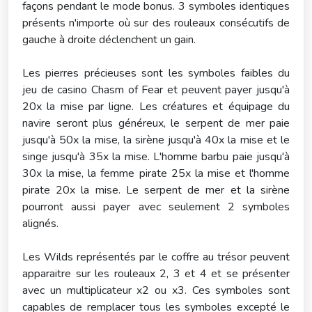
façons pendant le mode bonus. 3 symboles identiques
présents n'importe où sur des rouleaux consécutifs de
gauche à droite déclenchent un gain.
Les pierres précieuses sont les symboles faibles du
jeu de casino Chasm of Fear et peuvent payer jusqu'à
20x la mise par ligne. Les créatures et équipage du
navire seront plus généreux, le serpent de mer paie
jusqu'à 50x la mise, la sirène jusqu'à 40x la mise et le
singe jusqu'à 35x la mise. L'homme barbu paie jusqu'à
30x la mise, la femme pirate 25x la mise et l'homme
pirate 20x la mise. Le serpent de mer et la sirène
pourront aussi payer avec seulement 2 symboles
alignés.
Les Wilds représentés par le coffre au trésor peuvent
apparaitre sur les rouleaux 2, 3 et 4 et se présenter
avec un multiplicateur x2 ou x3. Ces symboles sont
capables de remplacer tous les symboles excepté le