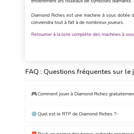
entièrement les rouleaux de symboles diamants.
Diamond Riches est une machine à sous dotée de 
conviendra tout à fait à de nombreux joueurs.
Retourner à la liste complète des machines à sous
FAQ : Questions fréquentes sur le
🎮
Comment jouer à Diamond Riches gratuitemen
⚙️
Quel est le RTP de Diamond Riches ?
🎁
Peut-on gagner des bonus, jackpots progressif