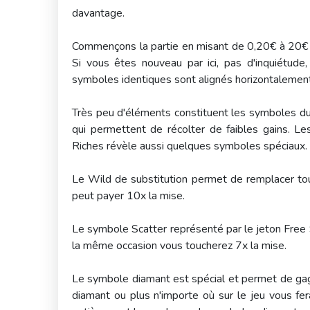
davantage.
Commençons la partie en misant de 0,20€ à 20€ pa
Si vous êtes nouveau par ici, pas d'inquiétud
symboles identiques sont alignés horizontalement,
Très peu d'éléments constituent les symboles du
qui permettent de récolter de faibles gains. L
Riches révèle aussi quelques symboles spéciaux.
Le Wild de substitution permet de remplacer tou
peut payer 10x la mise.
Le symbole Scatter représenté par le jeton Free 
la même occasion vous toucherez 7x la mise.
Le symbole diamant est spécial et permet de gagn
diamant ou plus n'importe où sur le jeu vous fe