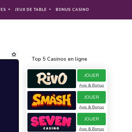
MES
JEUX DE TABLE
BONUS CASINO
Top 5 Casinos en ligne
JOUER
Avis & Bonus
JOUER
Avis & Bonus
JOUER
Avis & Bonus