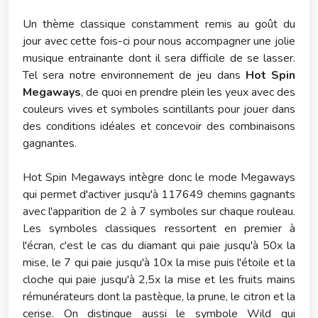
Un thème classique constamment remis au goût du
jour avec cette fois-ci pour nous accompagner une jolie
musique entrainante dont il sera difficile de se lasser.
Tel sera notre environnement de jeu dans
Hot Spin
Megaways
, de quoi en prendre plein les yeux avec des
couleurs vives et symboles scintillants pour jouer dans
des conditions idéales et concevoir des combinaisons
gagnantes.
Hot Spin Megaways intègre donc le mode Megaways
qui permet d'activer jusqu'à 117649 chemins gagnants
avec l'apparition de 2 à 7 symboles sur chaque rouleau.
Les symboles classiques ressortent en premier à
l'écran, c'est le cas du diamant qui paie jusqu'à 50x la
mise, le 7 qui paie jusqu'à 10x la mise puis l'étoile et la
cloche qui paie jusqu'à 2,5x la mise et les fruits mains
rémunérateurs dont la pastèque, la prune, le citron et la
cerise. On distingue aussi le symbole Wild qui