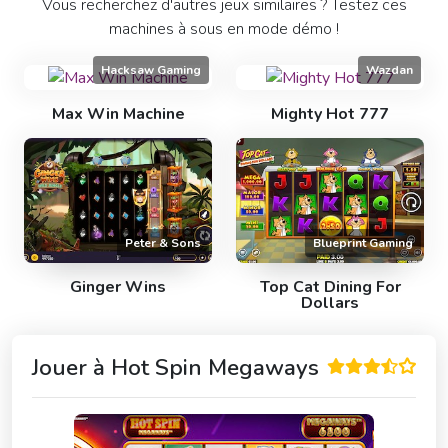
Vous recherchez d'autres jeux similaires ? Testez ces
machines à sous en mode démo !
Hacksaw Gaming
Wazdan
Max Win Machine
Mighty Hot 777
Peter & Sons
Blueprint Gaming
Ginger Wins
Top Cat Dining For
Dollars
Jouer à
Hot Spin Megaways