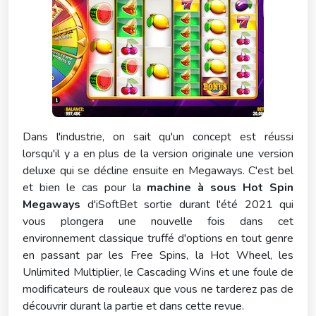
Dans l'industrie, on sait qu'un concept est réussi
lorsqu'il y a en plus de la version originale une version
deluxe qui se décline ensuite en Megaways. C'est bel
et bien le cas pour la
machine à sous Hot Spin
Megaways
d'iSoftBet sortie durant l'été 2021 qui
vous plongera une nouvelle fois dans cet
environnement classique truffé d'options en tout genre
en passant par les Free Spins, la Hot Wheel, les
Unlimited Multiplier, le Cascading Wins et une foule de
modificateurs de rouleaux que vous ne tarderez pas de
découvrir durant la partie et dans cette revue.