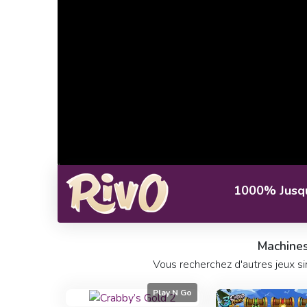
1000% Jusq
Machines
Vous recherchez d'autres jeux s
Play N Go