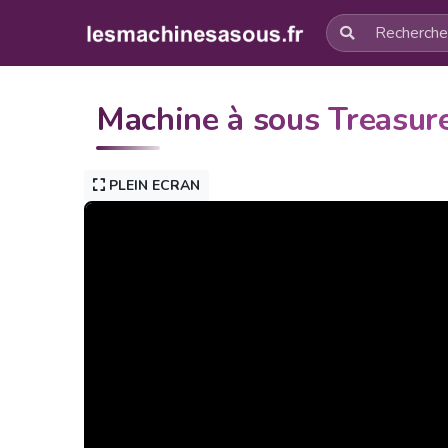
Machine à sous Treasure
PLEIN ECRAN