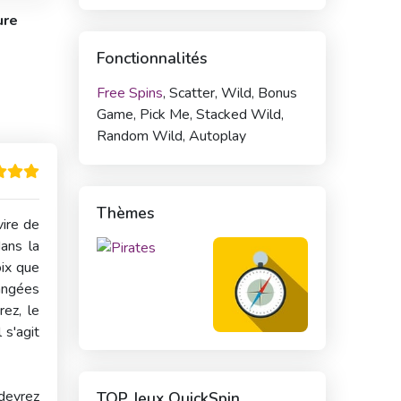
ure
Fonctionnalités
Free Spins
, Scatter, Wild, Bonus
Game, Pick Me, Stacked Wild,
Random Wild, Autoplay
Thèmes
vire de
dans la
oix que
angées
ez, le
 s'agit
 devrez
TOP Jeux QuickSpin