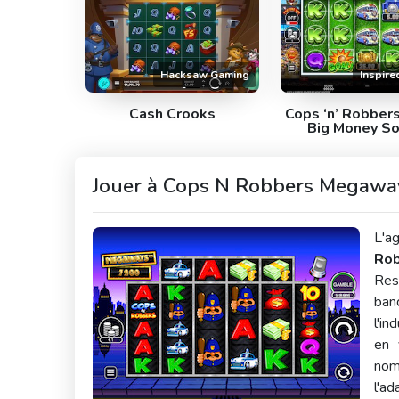
Hacksaw Gaming
Inspir
Cash Crooks
Cops ‘n’ Robber
Big Money So
Jouer à
Cops N Robbers Megawa
L'a
Ro
Res
ban
l'i
en 
nom
l'a