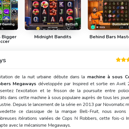
ed Gaming
BetSoft
Bullshar
s Bigger
Midnight Bandits
Behind Bars Mast
ccer
ys
gitation de la nuit urbaine débute dans la
machine à sous C
bbers Megaways
développée par Inspired et sortie en Avril 
sentez l'excitation et le frisson de la poursuite entre polic
dits dans cette machine à sous populaire auprès de tous les jou
ndustrie. Depuis le lancement de la série en 2013 par Novomatic 
vedette ce classique de la marque Bell-Fruit, nous avons
breuses itérations variées de Cops N Robbers, cette fois-ci I
dapte avec le mécanisme Megaways.