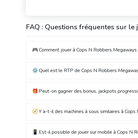
FAQ : Questions fréquentes sur l
🎮
Comment jouer à Cops N Robbers Megaways g
⚙️
Quel est le RTP de Cops N Robbers Megawa
🎁
Peut-on gagner des bonus, jackpots progressif
🧭
Y a-t-il des machines à sous similaires à Co
📱
Est-il possible de jouer sur mobile à Cops 