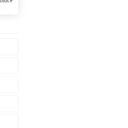
sous.fr