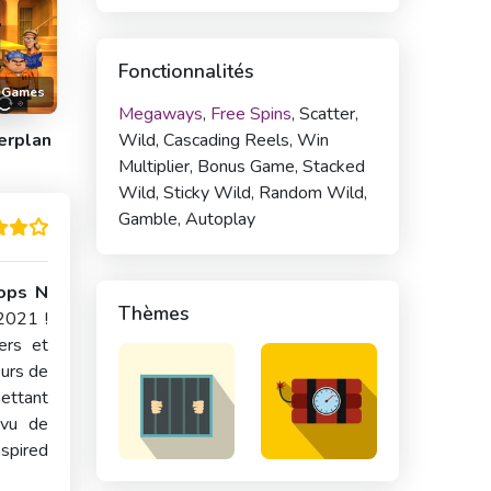
Fonctionnalités
k Games
Megaways
,
Free Spins
, Scatter,
erplan
Wild, Cascading Reels, Win
Multiplier, Bonus Game, Stacked
Wild, Sticky Wild, Random Wild,
Gamble, Autoplay
ops N
Thèmes
2021 !
iers et
eurs de
mettant
 vu de
nspired