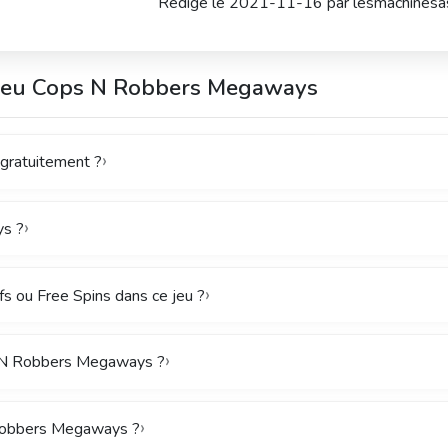
Rédigé le
2021-11-16 par
lesmachinesa
e jeu Cops N Robbers Megaways
ratuitement ?
ys ?
s ou Free Spins dans ce jeu ?
ps N Robbers Megaways ?
N Robbers Megaways ?