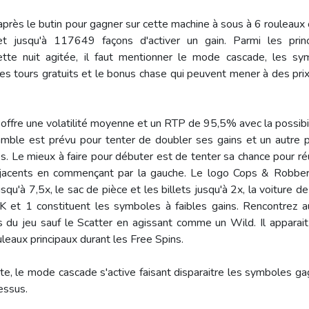
 après le butin pour gagner sur cette machine à sous à 6 rouleaux 
 jusqu'à 117649 façons d'activer un gain. Parmi les princ
ette nuit agitée, il faut mentionner le mode cascade, les sy
es tours gratuits et le bonus chase qui peuvent mener à des prix
offre une volatilité moyenne et un RTP de 95,5% avec la possibi
mble est prévu pour tenter de doubler ses gains et un autre 
 Le mieux à faire pour débuter est de tenter sa chance pour ré
djacents en commençant par la gauche. Le logo Cops & Robber
squ'à 7,5x, le sac de pièce et les billets jusqu'à 2x, la voiture de
 K et 1 constituent les symboles à faibles gains. Rencontrez a
du jeu sauf le Scatter en agissant comme un Wild. Il apparait
leaux principaux durant les Free Spins.
e, le mode cascade s'active faisant disparaitre les symboles g
essus.