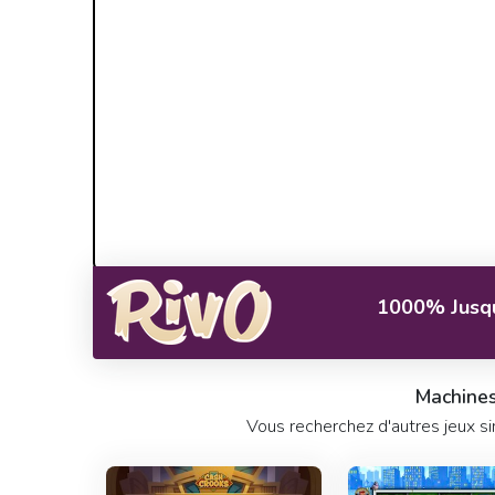
1000% Jusq
Machines
Vous recherchez d'autres jeux s