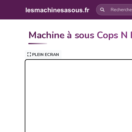
Machine à sous Cops N
PLEIN ECRAN