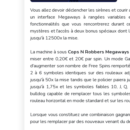
Vous allez devoir déclencher les sirènes et courir
un interface Megaways à rangées variables et
fonctionnalités que vous rencontrerez durant c
mystères et l'accès à deux bonus spéciaux dont l
jusqu'à 12500x la mise.
La machine à sous
Cops N Robbers Megaways
miser entre 0,20€ et 20€ par spin. Un mode Ga
d'augmenter son nombre de Free Spins remportés.
2 à 6 symboles identiques sur des rouleaux a
jusqu'à 50x la mise tandis que le policier paiera ju
jusqu'à 1,75x et les symboles faibles 10, J, Q,
bulldog capable de remplacer tous les symboles 
rouleau horizontal en mode standard et sur les rou
Lorsque vous constituez une combinaison gagnant
pour les remplacer par des nouveaux venant du d