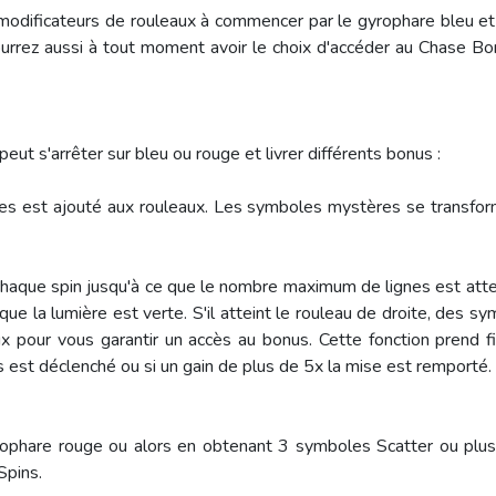
 modificateurs de rouleaux à commencer par le gyrophare bleu e
pourrez aussi à tout moment avoir le choix d'accéder au Chase B
peut s'arrêter sur bleu ou rouge et livrer différents bonus :
s est ajouté aux rouleaux. Les symboles mystères se transfor
que spin jusqu'à ce que le nombre maximum de lignes est attei
que la lumière est verte. S'il atteint le rouleau de droite, des s
 pour vous garantir un accès au bonus. Cette fonction prend fi
 est déclenché ou si un gain de plus de 5x la mise est remporté.
ophare rouge ou alors en obtenant 3 symboles Scatter ou plus
Spins.