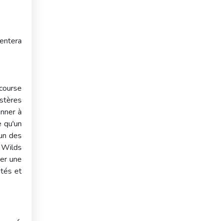
entera
course
stères
onner à
 qu'un
'un des
g Wilds
her une
tés et