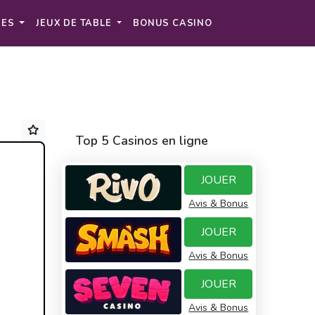
MES
JEUX DE TABLE
BONUS CASINO
Top 5 Casinos en ligne
JOUER
Avis & Bonus
JOUER
Avis & Bonus
JOUER
Avis & Bonus