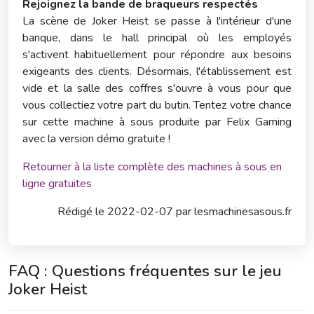
Rejoignez la bande de braqueurs respectés
La scène de Joker Heist se passe à l'intérieur d'une
banque, dans le hall principal où les employés
s'activent habituellement pour répondre aux besoins
exigeants des clients. Désormais, l'établissement est
vide et la salle des coffres s'ouvre à vous pour que
vous collectiez votre part du butin. Tentez votre chance
sur cette machine à sous produite par Felix Gaming
avec la version démo gratuite !
Retourner à la liste complète des machines à sous en
ligne gratuites
Rédigé le
2022-02-07 par
lesmachinesasous.fr
FAQ : Questions fréquentes sur le jeu
Joker Heist