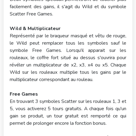
facilement des gains, il s'agit du Wild et du symbole
Scatter Free Games.
Wild & Multiplicateur
Représenté par le braqueur masqué et vêtu de rouge,
le Wild peut remplacer tous les symboles sauf le
symbole Free Games. Lorsqu'il apparait sur les
rouleaux, le coffre fort situé au dessus s'ouvrira pour
révéler un multiplicateur de x2, x3, x4 ou x5. Chaque
Wild sur les rouleaux multiplie tous les gains par le
multiplicateur correspondant au rouleau.
Free Games
En trouvant 3 symboles Scatter sur les rouleaux 1, 3 et
5, vous activerez 5 tours gratuits. A chaque fois qu'un
gain se produit, un tour gratuit est remporté ce qui
permet de prolonger encore la fonction bonus.