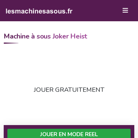
Machine à sous Joker Heist
JOUER GRATUITEMENT
JOUER EN MODE REEL