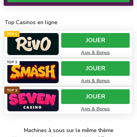
Top Casinos en ligne
TOP 1
JOUER
Avis & Bonus
TOP 2
JOUER
Avis & Bonus
TOP 3
JOUER
Avis & Bonus
Machines à sous sur le même thème