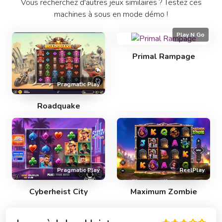
Vous recherchez d'autres jeux similaires ? Testez ces
machines à sous en mode démo !
Play N Go
Primal Rampage
Pragmatic Play
Roadquake
Pragmatic Play
ReelPlay
Cyberheist City
Maximum Zombie