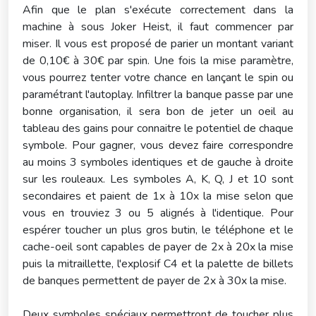
Afin que le plan s'exécute correctement dans la
machine à sous Joker Heist, il faut commencer par
miser. Il vous est proposé de parier un montant variant
de 0,10€ à 30€ par spin. Une fois la mise paramètre,
vous pourrez tenter votre chance en lançant le spin ou
paramétrant l'autoplay. Infiltrer la banque passe par une
bonne organisation, il sera bon de jeter un oeil au
tableau des gains pour connaitre le potentiel de chaque
symbole. Pour gagner, vous devez faire correspondre
au moins 3 symboles identiques et de gauche à droite
sur les rouleaux. Les symboles A, K, Q, J et 10 sont
secondaires et paient de 1x à 10x la mise selon que
vous en trouviez 3 ou 5 alignés à l'identique. Pour
espérer toucher un plus gros butin, le téléphone et le
cache-oeil sont capables de payer de 2x à 20x la mise
puis la mitraillette, l'explosif C4 et la palette de billets
de banques permettent de payer de 2x à 30x la mise.
Deux symboles spéciaux permettront de toucher plus