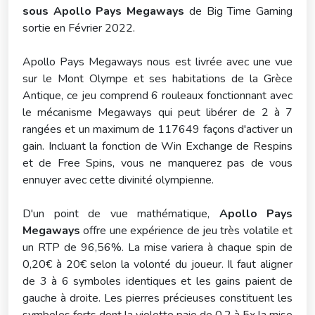
sous Apollo Pays Megaways
de Big Time Gaming
sortie en Février 2022.
Apollo Pays Megaways nous est livrée avec une vue
sur le Mont Olympe et ses habitations de la Grèce
Antique, ce jeu comprend 6 rouleaux fonctionnant avec
le mécanisme Megaways qui peut libérer de 2 à 7
rangées et un maximum de 117649 façons d'activer un
gain. Incluant la fonction de Win Exchange de Respins
et de Free Spins, vous ne manquerez pas de vous
ennuyer avec cette divinité olympienne.
D'un point de vue mathématique,
Apollo Pays
Megaways
offre une expérience de jeu très volatile et
un RTP de 96,56%. La mise variera à chaque spin de
0,20€ à 20€ selon la volonté du joueur. Il faut aligner
de 3 à 6 symboles identiques et les gains paient de
gauche à droite. Les pierres précieuses constituent les