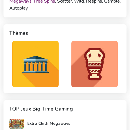
Megaways
,
Free Spins
, Scatter, Wild, Respins, Gamble,
Autoplay
Thèmes
TOP Jeux Big Time Gaming
Extra Chilli Megaways