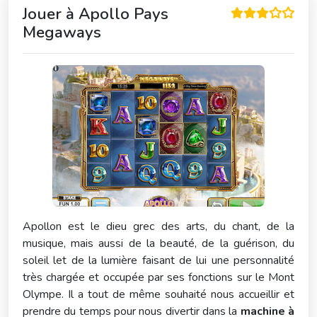
Jouer à
Apollo Pays
Megaways
Apollon est le dieu grec des arts, du chant, de la
musique, mais aussi de la beauté, de la guérison, du
soleil let de la lumière faisant de lui une personnalité
très chargée et occupée par ses fonctions sur le Mont
Olympe. Il a tout de même souhaité nous accueillir et
prendre du temps pour nous divertir dans la
machine à