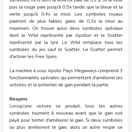
symboles forts dont la violette paie de 0,2 à 5x la mise
puis la rouge paie jusqu'à 0,5x tandis que la bleue et la
verte jusqu'à 0,4x la mise. Les symboles royaux
paieront de plus faibles gains de 0,3x la mise au
maximum. On trouve aussi deux symboles spéciaux
dont le Wild représenté par Apollon et le Scatter
représenté par la lyre. Le Wild remplace tous les
symboles du jeu sauf le Scatter. Le Scatter permet
d'activer les Free Spins.
La machine à sous Apollo Pays Megaways comprend 3
fonctionnalités spéciales qui permettent d'améliorer les
victoires et le potentiel de gain pendant la partie.
Respins
Lorsqu'une victoire se produit, tous les autres
symboles tournent à nouveau avant que le gain soit
payé pour tenter d'améliorer le gain. Si deux symboles
ou plus améliorent le gain, alors un autre respin se