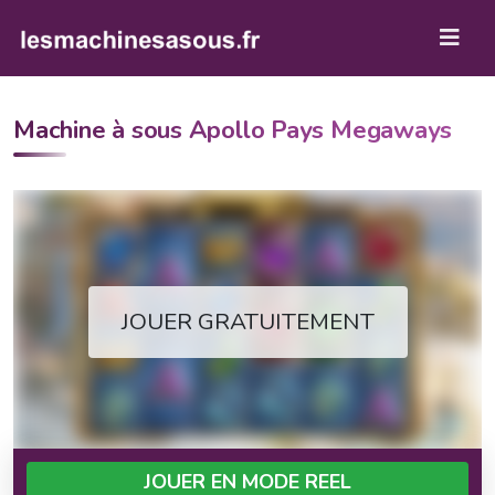
Machine à sous Apollo Pays Megaways
JOUER GRATUITEMENT
JOUER EN MODE REEL