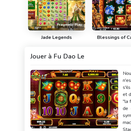
Pragmatic Play
Jade Legends
Blessings of C
Jouer à
Fu Dao Le
Nou
n'e
s'il
et d
"la 
de 
sym
mac
Sta