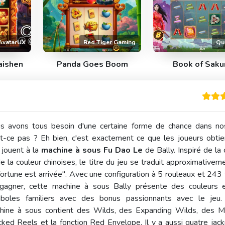
AvatarUX
Red Tiger Gaming
Qu
aishen
Panda Goes Boom
Book of Saku
s avons tous besoin d'une certaine forme de chance dans nos
st-ce pas ? Eh bien, c'est exactement ce que les joueurs obti
s jouent à la
machine à sous Fu Dao Le
de Bally. Inspiré de la 
e la couleur chinoises, le titre du jeu se traduit approximativem
fortune est arrivée". Avec une configuration à 5 rouleaux et 243
gagner, cette machine à sous Bally présente des couleurs 
boles familiers avec des bonus passionnants avec le jeu.
hine à sous contient des Wilds, des Expanding Wilds, des M
cked Reels et la fonction Red Envelope. Il y a aussi quatre jac