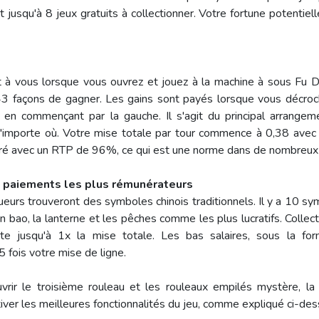
 et jusqu'à 8 jeux gratuits à collectionner. Votre fortune potentiel
st à vous lorsque vous ouvrez et jouez à la machine à sous Fu 
43 façons de gagner. Les gains sont payés lorsque vous décroc
en commençant par la gauche. Il s'agit du principal arrangem
 n'importe où. Votre mise totale par tour commence à 0,38 ave
ivré avec un RTP de 96%, ce qui est une norme dans de nombreux 
s paiements les plus rémunérateurs
oueurs trouveront des symboles chinois traditionnels. Il y a 10 s
an bao, la lanterne et les pêches comme les plus lucratifs. Collec
e jusqu'à 1x la mise totale. Les bas salaires, sous la fo
5 fois votre mise de ligne.
vrir le troisième rouleau et les rouleaux empilés mystère, la
ver les meilleures fonctionnalités du jeu, comme expliqué ci-des