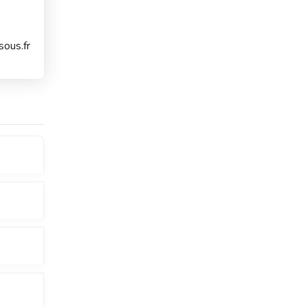
sous.fr