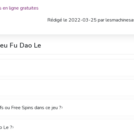
 en ligne gratuites
Rédigé le
2022-03-25 par
lesmachinesa
jeu Fu Dao Le
s ou Free Spins dans ce jeu ?
o Le ?