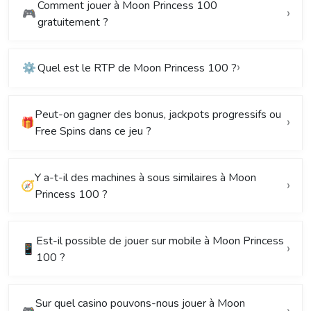
Comment jouer à Moon Princess 100
🎮
gratuitement ?
⚙️
Quel est le RTP de Moon Princess 100 ?
Peut-on gagner des bonus, jackpots progressifs ou
🎁
Free Spins dans ce jeu ?
Y a-t-il des machines à sous similaires à Moon
🧭
Princess 100 ?
Est-il possible de jouer sur mobile à Moon Princess
📱
100 ?
Sur quel casino pouvons-nous jouer à Moon