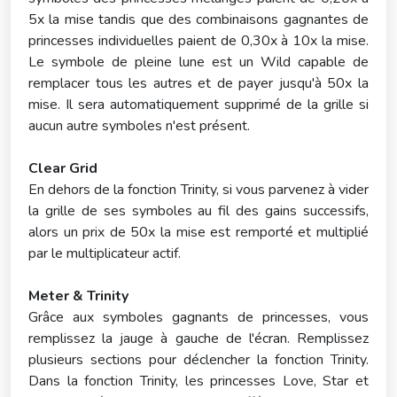
5x la mise tandis que des combinaisons gagnantes de
princesses individuelles paient de 0,30x à 10x la mise.
Le symbole de pleine lune est un Wild capable de
remplacer tous les autres et de payer jusqu'à 50x la
mise. Il sera automatiquement supprimé de la grille si
aucun autre symboles n'est présent.
Clear Grid
En dehors de la fonction Trinity, si vous parvenez à vider
la grille de ses symboles au fil des gains successifs,
alors un prix de 50x la mise est remporté et multiplié
par le multiplicateur actif.
Meter & Trinity
Grâce aux symboles gagnants de princesses, vous
remplissez la jauge à gauche de l'écran. Remplissez
plusieurs sections pour déclencher la fonction Trinity.
Dans la fonction Trinity, les princesses Love, Star et