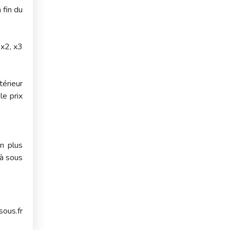
 fin du
 x2, x3
térieur
le prix
n plus
 à sous
sous.fr