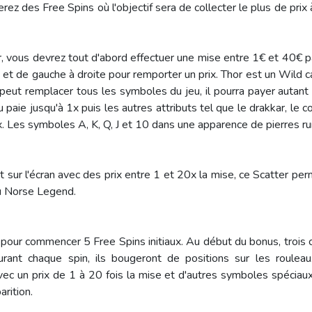
erez des Free Spins où l'objectif sera de collecter le plus de prix à
ir, vous devrez tout d'abord effectuer une mise entre 1€ et 40€ p
 et de gauche à droite pour remporter un prix. Thor est un Wild 
 peut remplacer tous les symboles du jeu, il pourra payer autant
aie jusqu'à 1x puis les autres attributs tel que le drakkar, le c
x. Les symboles A, K, Q, J et 10 dans une apparence de pierres r
 sur l'écran avec des prix entre 1 et 20x la mise, ce Scatter pe
eu Norse Legend.
our commencer 5 Free Spins initiaux. Au début du bonus, trois 
urant chaque spin, ils bougeront de positions sur les rouleau
ec un prix de 1 à 20 fois la mise et d'autres symboles spéciau
rition.