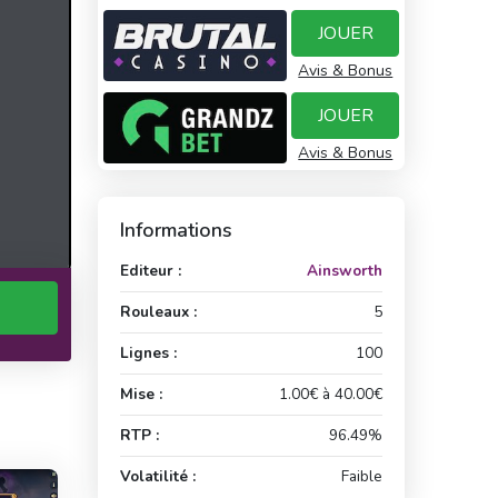
JOUER
Avis & Bonus
JOUER
Avis & Bonus
Informations
Editeur :
Ainsworth
L
Rouleaux :
5
Lignes :
100
Mise :
1.00€ à 40.00€
RTP :
96.49%
Volatilité :
Faible