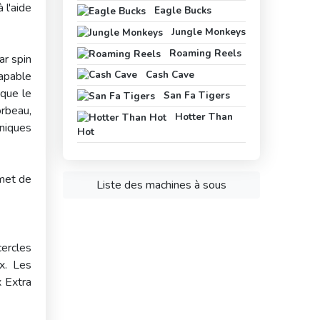
 l'aide
Eagle Bucks
Jungle Monkeys
Roaming Reels
ar spin
Cash Cave
capable
 que le
San Fa Tigers
orbeau,
Hotter Than
uniques
Hot
rmet de
Liste des machines à sous
cercles
x. Les
x Extra