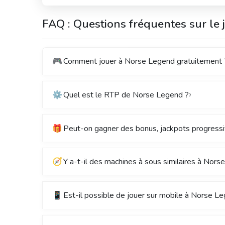
FAQ : Questions fréquentes sur le
🎮
Comment jouer à Norse Legend gratuitement 
⚙️
Quel est le RTP de Norse Legend ?
🎁
Peut-on gagner des bonus, jackpots progressif
🧭
Y a-t-il des machines à sous similaires à Nors
📱
Est-il possible de jouer sur mobile à Norse L