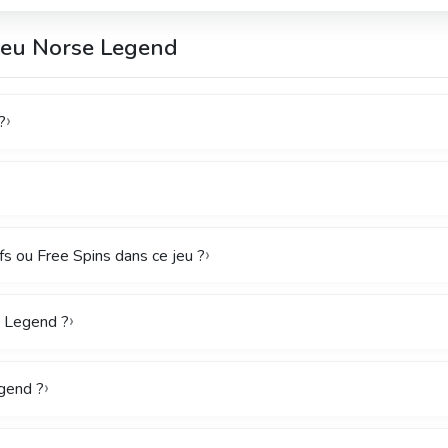
 jeu Norse Legend
?
s ou Free Spins dans ce jeu ?
e Legend ?
egend ?