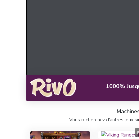
1000% Jusq
Machines
Vous recherchez d'autres jeux s