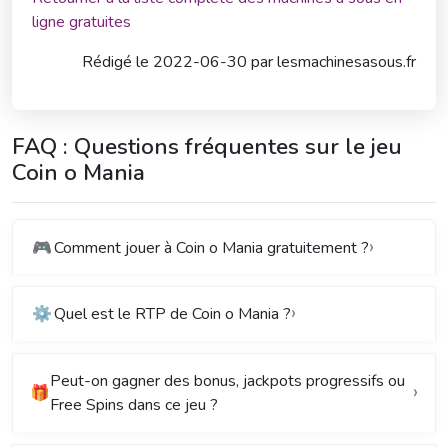
ligne gratuites
Rédigé le
2022-06-30 par
lesmachinesasous.fr
FAQ : Questions fréquentes sur le jeu
Coin o Mania
🎮
Comment jouer à Coin o Mania gratuitement ?
⚙️
Quel est le RTP de Coin o Mania ?
Peut-on gagner des bonus, jackpots progressifs ou
🎁
Free Spins dans ce jeu ?