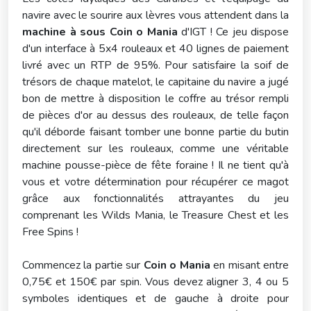
navire avec le sourire aux lèvres vous attendent dans la
machine à sous Coin o Mania
d'IGT ! Ce jeu dispose
d'un interface à 5x4 rouleaux et 40 lignes de paiement
livré avec un RTP de 95%. Pour satisfaire la soif de
trésors de chaque matelot, le capitaine du navire a jugé
bon de mettre à disposition le coffre au trésor rempli
de pièces d'or au dessus des rouleaux, de telle façon
qu'il déborde faisant tomber une bonne partie du butin
directement sur les rouleaux, comme une véritable
machine pousse-pièce de fête foraine ! Il ne tient qu'à
vous et votre détermination pour récupérer ce magot
grâce aux fonctionnalités attrayantes du jeu
comprenant les Wilds Mania, le Treasure Chest et les
Free Spins !
Commencez la partie sur
Coin o Mania
en misant entre
0,75€ et 150€ par spin. Vous devez aligner 3, 4 ou 5
symboles identiques et de gauche à droite pour