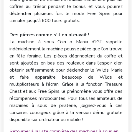
coffres au trésor pendant le bonus et vous pourrez
déclencher plusieurs fois le mode Free Spins pour
cumuler jusqu'à 600 tours gratuits.
Des pièces comme s'il en pleuvait !
La machine à sous Coin o Mania d'IGT rappelle
indéniablement la machine pousse pièce que l'on trouve
en fête foraine. Les pièces dégringolent du coffre et
sont ajoutées en bas des rouleaux dans l'espoir d'en
obtenir suffisamment pour déclencher le Wilds Mania
et faire apparaitre beaucoup de Wilds et
multiplicateurs à l'écran. Grâce à la fonction Treasure
Chest et aux Free Spins, le phénomène vous offre des
récompenses mirobolantes. Pour tous les amateurs de
machines à sous de piraterie, joignez-vous à ces
corsaires courageux grâce à la version démo gratuite
disponible sur ordinateur ou mobile !
Retourner à la liste complète des machines à sous en