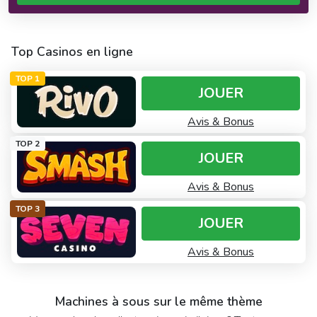
Top Casinos en ligne
TOP 1
JOUER
Avis & Bonus
TOP 2
JOUER
Avis & Bonus
TOP 3
JOUER
Avis & Bonus
Machines à sous sur le même thème