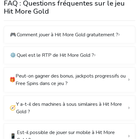
FAQ : Questions fréquentes sur le jeu
Hit More Gold
🎮
Comment jouer à Hit More Gold gratuitement ?
⚙️
Quel est le RTP de Hit More Gold ?
Peut-on gagner des bonus, jackpots progressifs ou
🎁
Free Spins dans ce jeu ?
Y a-t-il des machines à sous similaires à Hit More
🧭
Gold ?
Est-il possible de jouer sur mobile à Hit More
📱