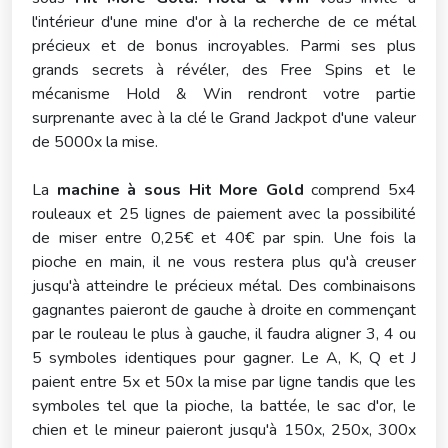
l'intérieur d'une mine d'or à la recherche de ce métal
précieux et de bonus incroyables. Parmi ses plus
grands secrets à révéler, des Free Spins et le
mécanisme Hold & Win rendront votre partie
surprenante avec à la clé le Grand Jackpot d'une valeur
de 5000x la mise.
La
machine à sous Hit More Gold
comprend 5x4
rouleaux et 25 lignes de paiement avec la possibilité
de miser entre 0,25€ et 40€ par spin. Une fois la
pioche en main, il ne vous restera plus qu'à creuser
jusqu'à atteindre le précieux métal. Des combinaisons
gagnantes paieront de gauche à droite en commençant
par le rouleau le plus à gauche, il faudra aligner 3, 4 ou
5 symboles identiques pour gagner. Le A, K, Q et J
paient entre 5x et 50x la mise par ligne tandis que les
symboles tel que la pioche, la battée, le sac d'or, le
chien et le mineur paieront jusqu'à 150x, 250x, 300x