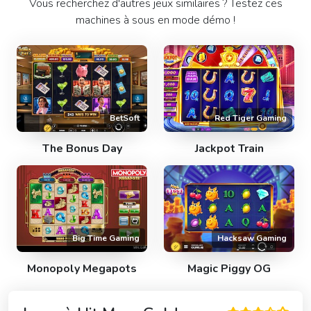
Vous recherchez d'autres jeux similaires ? Testez ces
machines à sous en mode démo !
BetSoft
Red Tiger Gaming
The Bonus Day
Jackpot Train
Big Time Gaming
Hacksaw Gaming
Monopoly Megapots
Magic Piggy OG