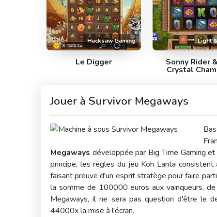
Hacksaw Gaming
Light 
Le Digger
Sonny Rider 
Crystal Cham
Jouer à
Survivor Megaways
Bas
Fra
Megaways
développée par Big Time Gaming et sor
principe, les règles du jeu Koh Lanta consistent
faisant preuve d'un esprit stratège pour faire par
la somme de 100000 euros aux vainqueurs, de qu
Megaways, il ne sera pas question d'être le der
44000x la mise à l'écran.