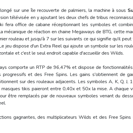
plongé sur une île recouverte de palmiers, la machine à sous
Su
ion télévisée en y ajoutant les deux chefs de tribus reconnaiss
 tiki fera office de cabane réceptionnant les symboles et combi
la mécanique de réaction en chaine Megaways de BTG, cette mac
r rouleau et jusqu'à 7 sur les suivants ce qui signifie qu'il peut 
e jeu dispose d'un Extra Reel qui ajoute un symbole sur les rou
ntale et c'est le seul endroit capable d'accueillir des Wilds.
ways comporte un RTP de 96,47% et dispose de fonctionnalités
s progressifs et des Free Spins. Les gains s'obtiennent de ga
tionnent sur des rouleaux adjacents. Les symboles A, K, Q, J, 
masques tikis paieront entre 0,40x et 50x la mise. A chaque vi
 pour être remplacés par de nouveaux symboles venant du dessu
eel.
ons gagnantes, des multiplicateurs Wilds et des Free Spins 