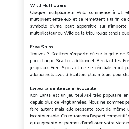
Wild Multipliers
Chaque multiplicateur Wild commence à x1 e
multiplient entre eux et se remettent à la fin de
symbole d'urne peut apparaitre sur n'importe
multiplicateur du Wild de la tribu rouge tandis que
Free Spins
Trouvez 3 Scatters n'importe où sur la grille d
pour chaque Scatter additionnel. Pendant les Fre
jusqu'aux Free Spins et ne se réinitialiseront 
additionnels avec 3 Scatters plus 5 tours pour ch
Evitez la sentence irrévocable
Koh Lanta est un jeu télévisé très populaire e
depuis plus de vingt années. Nous ne sommes pa
faire autant mais elle présente tout de même u
incontournable. On retrouvera l'aspect compétitif 
qui augmente et permet d'améliorer votre victoir