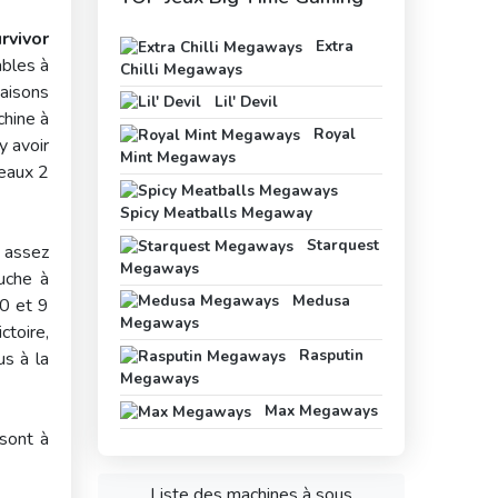
rvivor
Extra
ables à
Chilli Megaways
naisons
Lil' Devil
hine à
Royal
y avoir
Mint Megaways
leaux 2
Spicy Meatballs Megaway
Starquest
 assez
Megaways
uche à
Medusa
10 et 9
Megaways
ctoire,
Rasputin
s à la
Megaways
Max Megaways
sont à
Liste des machines à sous