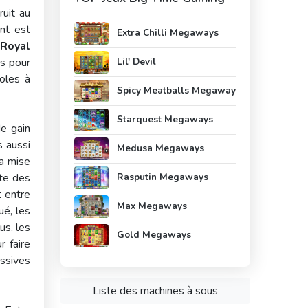
ruit au
nt est
Extra Chilli Megaways
Royal
s pour
Lil' Devil
oles à
Spicy Meatballs Megaway
Starquest Megaways
e gain
s aussi
Medusa Megaways
sa mise
ite des
Rasputin Megaways
t entre
Max Megaways
é, les
us, les
Gold Megaways
 faire
essives
Liste des machines à sous