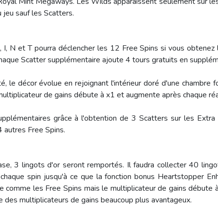
 Royal Mint Megaways. Les Wilds apparaissent seulement sur le
jeu sauf les Scatters.
 I, N et T pourra déclencher les 12 Free Spins si vous obtenez
Chaque Scatter supplémentaire ajoute 4 tours gratuits en supplém
é, le décor évolue en rejoignant l'intérieur doré d'une chambre f
e multiplicateur de gains débute à x1 et augmente après chaque réa
upplémentaires grâce à l'obtention de 3 Scatters sur les Extra
 autres Free Spins.
e, 3 lingots d'or seront remportés. Il faudra collecter 40 lingo
à chaque spin jusqu'à ce que la fonction bonus Heartstopper En
nne comme les Free Spins mais le multiplicateur de gains débute 
 des multiplicateurs de gains beaucoup plus avantageux.