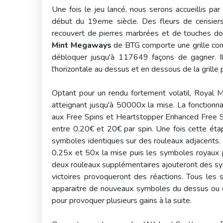
Une fois le jeu lancé, nous serons accueillis pa
début du 19eme siècle. Des fleurs de cerisiers
recouvert de pierres marbrées et de touches do
Mint Megaways
de BTG comporte une grille co
débloquer jusqu'à 117649 façons de gagner. I
l'horizontale au dessus et en dessous de la grille p
Optant pour un rendu fortement volatil, Roya
atteignant jusqu'à 50000x la mise. La fonctionn
aux Free Spins et Heartstopper Enhanced Free Spi
entre 0,20€ et 20€ par spin. Une fois cette étap
symboles identiques sur des rouleaux adjacents. 
0,25x et 50x la mise puis les symboles royaux 
deux rouleaux supplémentaires ajouteront des sym
victoires provoqueront des réactions. Tous les
apparaitre de nouveaux symboles du dessus ou de
pour provoquer plusieurs gains à la suite.