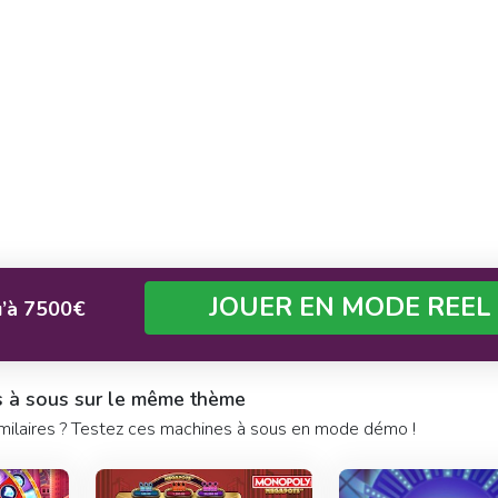
JOUER EN MODE REEL
’à 7500€
 à sous sur le même thème
imilaires ? Testez ces machines à sous en mode démo !