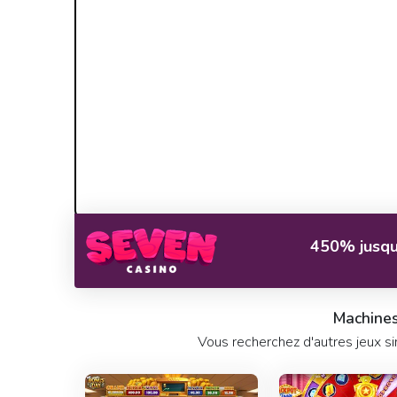
450% jusqu
Machines
Vous recherchez d'autres jeux s