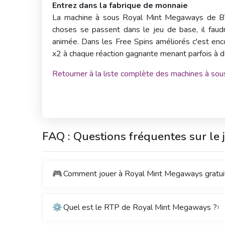
Entrez dans la fabrique de monnaie
La machine à sous Royal Mint Megaways de BTG
choses se passent dans le jeu de base, il faudr
animée. Dans les Free Spins améliorés c'est enc
x2 à chaque réaction gagnante menant parfois à 
Retourner à la liste complète des machines à sous
FAQ : Questions fréquentes sur le
🎮
Comment jouer à Royal Mint Megaways gratu
⚙️
Quel est le RTP de Royal Mint Megaways ?