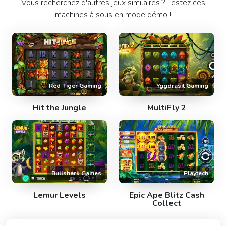
Vous recherchez d'autres jeux similaires ? Testez ces
machines à sous en mode démo !
Red Tiger Gaming
Yggdrasil Gaming
Hit the Jungle
MultiFly 2
Bullshark Games
Playtech
Lemur Levels
Epic Ape Blitz Cash
Collect