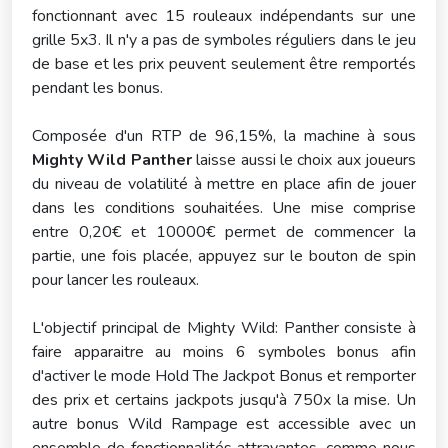
fonctionnant avec 15 rouleaux indépendants sur une
grille 5x3. Il n'y a pas de symboles réguliers dans le jeu
de base et les prix peuvent seulement être remportés
pendant les bonus.
Composée d'un RTP de 96,15%, la machine à sous
Mighty Wild Panther
laisse aussi le choix aux joueurs
du niveau de volatilité à mettre en place afin de jouer
dans les conditions souhaitées. Une mise comprise
entre 0,20€ et 10000€ permet de commencer la
partie, une fois placée, appuyez sur le bouton de spin
pour lancer les rouleaux.
L'objectif principal de Mighty Wild: Panther consiste à
faire apparaitre au moins 6 symboles bonus afin
d'activer le mode Hold The Jackpot Bonus et remporter
des prix et certains jackpots jusqu'à 750x la mise. Un
autre bonus Wild Rampage est accessible avec un