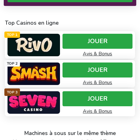
Top Casinos en ligne
TOP 1
JOUER
Avis & Bonus
TOP 2
JOUER
Avis & Bonus
TOP 3
JOUER
Avis & Bonus
Machines à sous sur le même thème