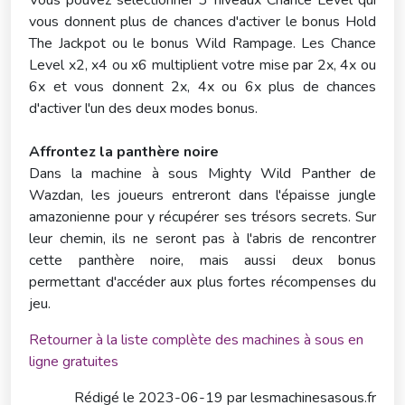
Vous pouvez sélectionner 3 niveaux Chance Level qui
vous donnent plus de chances d'activer le bonus Hold
The Jackpot ou le bonus Wild Rampage. Les Chance
Level x2, x4 ou x6 multiplient votre mise par 2x, 4x ou
6x et vous donnent 2x, 4x ou 6x plus de chances
d'activer l'un des deux modes bonus.
Affrontez la panthère noire
Dans la machine à sous Mighty Wild Panther de
Wazdan, les joueurs entreront dans l'épaisse jungle
amazonienne pour y récupérer ses trésors secrets. Sur
leur chemin, ils ne seront pas à l'abris de rencontrer
cette panthère noire, mais aussi deux bonus
permettant d'accéder aux plus fortes récompenses du
jeu.
Retourner à la liste complète des machines à sous en
ligne gratuites
Rédigé le
2023-06-19 par
lesmachinesasous.fr