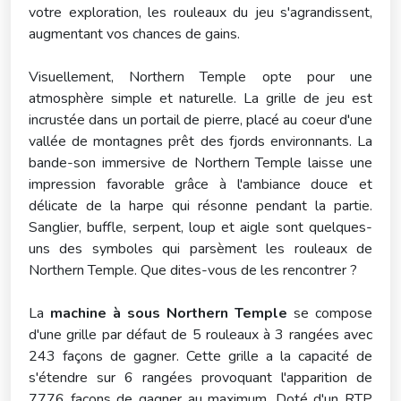
votre exploration, les rouleaux du jeu s'agrandissent,
augmentant vos chances de gains.
Visuellement, Northern Temple opte pour une
atmosphère simple et naturelle. La grille de jeu est
incrustée dans un portail de pierre, placé au coeur d'une
vallée de montagnes prêt des fjords environnants. La
bande-son immersive de Northern Temple laisse une
impression favorable grâce à l'ambiance douce et
délicate de la harpe qui résonne pendant la partie.
Sanglier, buffle, serpent, loup et aigle sont quelques-
uns des symboles qui parsèment les rouleaux de
Northern Temple. Que dites-vous de les rencontrer ?
La
machine à sous Northern Temple
se compose
d'une grille par défaut de 5 rouleaux à 3 rangées avec
243 façons de gagner. Cette grille a la capacité de
s'étendre sur 6 rangées provoquant l'apparition de
7776 façons de gagner au maximum. Doté d'un RTP