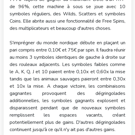
de 96%, cette machine à sous se joue avec 10
symboles réguliers, des Wilds, Scatters et symboles
Coins. Elle abrite aussi une fonctionnalité de Free Spins,
des multiplicateurs et beaucoup d'autres choses.
S'imprégner du monde nordique débute en plaçant un
pari compris entre 0,10€ et 75€ par spin. Il faudra réunir
au moins 3 symboles identiques de gauche à droite sur
des rouleaux adjacents. Les symboles faibles comme
le A, K, Q, J et 10 paient entre 0,10x et 0,60x la mise
tandis que les animaux sauvages paieront entre 0,30x
et 10x la mise. A chaque victoire, les combinaisons
gagnantes provoquent des dégringolades
additionnelles, les symboles gagnants explosent et
disparaissent pendant que de nouveaux symboles
remplissent les espaces vacants, créant
potentiellement plus de gains. D'autres dégringolades
continuent jusqu'à ce qu'il n'y ait pas d'autres gains.