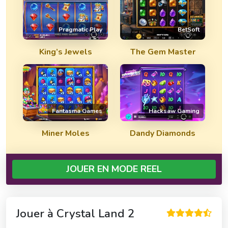
Pragmatic Play
BetSoft
King’s Jewels
The Gem Master
Fantasma Games
Hacksaw Gaming
Miner Moles
Dandy Diamonds
JOUER EN MODE REEL
Jouer à
Crystal Land 2