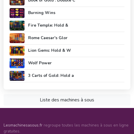
Book of Gold : Double C
Burning Wins
Fire Temple: Hold &
Rome Caesar's Glor
Lion Gems: Hold & W
Wolf Power
3 Carts of Gold: Hold a
Liste des machines à sous
Lesmachinesasous.fr
regroupe toutes les machines à sous en ligne
gratuites.