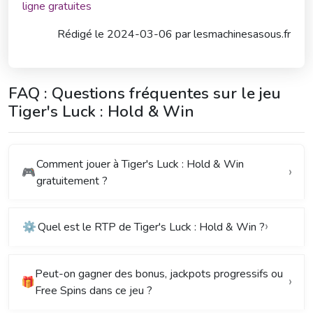
ligne gratuites
Rédigé le
2024-03-06 par
lesmachinesasous.fr
FAQ : Questions fréquentes sur le jeu
Tiger's Luck : Hold & Win
Comment jouer à Tiger's Luck : Hold & Win
🎮
gratuitement ?
⚙️
Quel est le RTP de Tiger's Luck : Hold & Win ?
Peut-on gagner des bonus, jackpots progressifs ou
🎁
Free Spins dans ce jeu ?