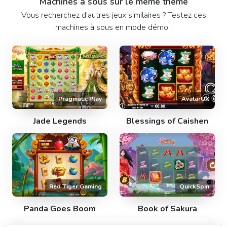
Machines à sous sur le même thème
Vous recherchez d'autres jeux similaires ? Testez ces
machines à sous en mode démo !
Pragmatic Play
AvatarUX
Jade Legends
Blessings of Caishen
Red Tiger Gaming
QuickSpin
Panda Goes Boom
Book of Sakura