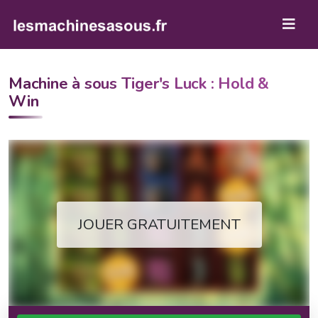
Machine à sous Tiger's Luck : Hold &
Win
JOUER GRATUITEMENT