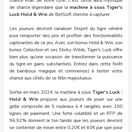
chance était de votre côté. C'est cette aura mystique
de chance légendaire que la
machine à sous Tiger's
Luck Hold & Win
de BetSoft cherche à capturer.
Les joueurs devront canaliser l'esprit du tigre vénéré
pour remporter des prix et profiter des fonctionnalités
captivantes de ce jeu. Avec son bonus Hold & Win, son
bonus Collection et ses Sticky Wilds, Tiger's Luck offre
bien plus qu'une occasion de transformer la puissance
du tigre en gains substantiels. Entrez dans cette forêt
de bambous magique et commencez à tenter votre
chance aux côtés de ce félin majestueux.
Sortie en mars 2024, la machine à sous
Tiger's Luck :
Hold & Win
propose aux joueurs de jouer sur une
grille composée de 5 rouleaux à 4 rangées avec 100
lignes de paiement. Une forte volatilité et un RTP de
96,52% donnent le ton tandis que les joueurs devront
se contenter de miser entre 0,20€ et 60€ par spin pour