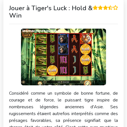
Jouer à
Tiger's Luck : Hold &
Win
Considéré comme un symbole de bonne fortune, de
courage et de force, le puissant tigre inspire de
nombreuses légendes anciennes d'Asie. Ses
rugissements étaient autrefois interprétés comme des
présages favorables, sa présence signifiait que la