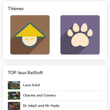
Thèmes
TOP Jeux BetSoft
Lava Gold
Charms and Clovers
Dr Jekyll and Mr Hyde