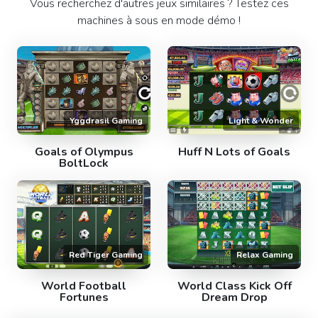
Vous recherchez d'autres jeux similaires ? Testez ces
machines à sous en mode démo !
Yggdrasil Gaming
Light & Wonder
Goals of Olympus
Huff N Lots of Goals
BoltLock
Red Tiger Gaming
Relax Gaming
World Football
World Class Kick Off
Fortunes
Dream Drop