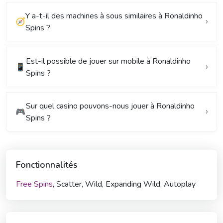
Y a-t-il des machines à sous similaires à Ronaldinho
🧭
Spins ?
Est-il possible de jouer sur mobile à Ronaldinho
📱
Spins ?
Sur quel casino pouvons-nous jouer à Ronaldinho
🎮
Spins ?
Fonctionnalités
Free Spins
, Scatter, Wild, Expanding Wild, Autoplay