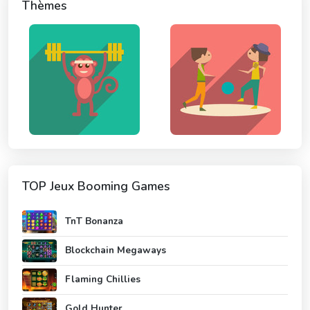
Thèmes
TOP Jeux Booming Games
TnT Bonanza
Blockchain Megaways
Flaming Chillies
Gold Hunter