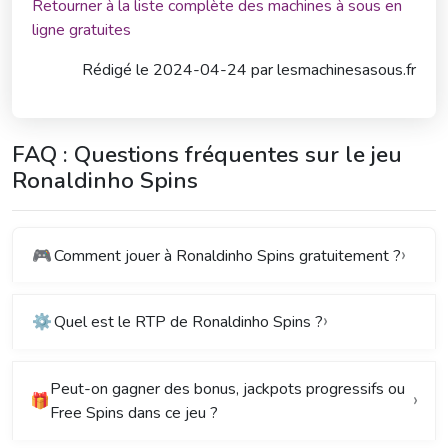
Retourner à la liste complète des machines à sous en
ligne gratuites
Rédigé le
2024-04-24 par
lesmachinesasous.fr
FAQ : Questions fréquentes sur le jeu
Ronaldinho Spins
🎮
Comment jouer à Ronaldinho Spins gratuitement ?
⚙️
Quel est le RTP de Ronaldinho Spins ?
Peut-on gagner des bonus, jackpots progressifs ou
🎁
Free Spins dans ce jeu ?