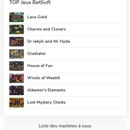
TOP Jeux BetSoft
Lava Gold
Charms and Clovers
Dr Jekyll and Mr Hyde
Gladiator
House of Fun
Winds of Wealth
Alkemor's Elements
Lost Mystery Chests
Liste des machines à sous