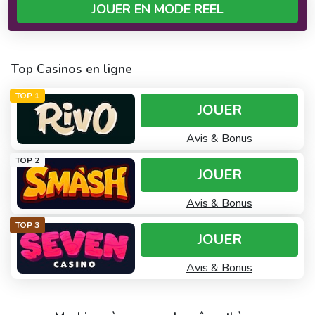
JOUER EN MODE REEL
Top Casinos en ligne
TOP 1
JOUER
Avis & Bonus
TOP 2
JOUER
Avis & Bonus
TOP 3
JOUER
Avis & Bonus