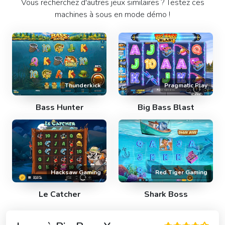
Vous recherchez d'autres jeux similaires ? Testez ces
machines à sous en mode démo !
Thunderkick
Pragmatic Play
Bass Hunter
Big Bass Blast
Hacksaw Gaming
Red Tiger Gaming
Le Catcher
Shark Boss