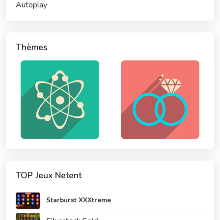
Autoplay
Thèmes
TOP Jeux Netent
Starburst XXXtreme