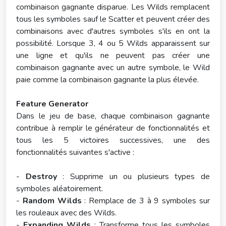
combinaison gagnante disparue. Les Wilds remplacent
tous les symboles sauf le Scatter et peuvent créer des
combinaisons avec d'autres symboles s'ils en ont la
possibilité. Lorsque 3, 4 ou 5 Wilds apparaissent sur
une ligne et qu'ils ne peuvent pas créer une
combinaison gagnante avec un autre symbole, le Wild
paie comme la combinaison gagnante la plus élevée.
Feature Generator
Dans le jeu de base, chaque combinaison gagnante
contribue à remplir le générateur de fonctionnalités et
tous les 5 victoires successives, une des
fonctionnalités suivantes s'active :
-
Destroy
: Supprime un ou plusieurs types de
symboles aléatoirement.
-
Random Wilds
: Remplace de 3 à 9 symboles sur
les rouleaux avec des Wilds.
-
Expanding Wilds
: Transforme tous les symboles