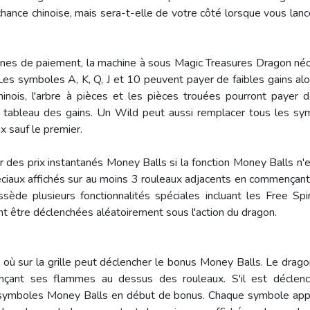
hance chinoise, mais sera-t-elle de votre côté lorsque vous lanc
nes de paiement, la machine à sous Magic Treasures Dragon néc
es symboles A, K, Q, J et 10 peuvent payer de faibles gains al
chinois, l'arbre à pièces et les pièces trouées pourront payer 
tableau des gains. Un Wild peut aussi remplacer tous les sy
ux sauf le premier.
r des prix instantanés Money Balls si la fonction Money Balls n'
éciaux affichés sur au moins 3 rouleaux adjacents en commençant
sède plusieurs fonctionnalités spéciales incluant les Free Spi
t être déclenchées aléatoirement sous l'action du dragon.
où sur la grille peut déclencher le bonus Money Balls. Le drag
ançant ses flammes au dessus des rouleaux. S'il est déclenc
es symboles Money Balls en début de bonus. Chaque symbole appa