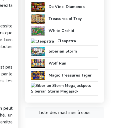
erez la
Da Vinci Diamonds
Treasures of Troy
essite
White Orchid
ors que
de bien
Cleopatra
mboles
Siberian Storm
Wolf Run
est pas
 par le
Magic Treasures Tiger
ns, les
Siberian Storm Megajack
on peut
Liste des machines à sous
hé, un
raitra