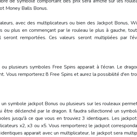
bre de symbole comportant des prix sera affiché sur les roule
pot Money Balls Bonus.
eurs, avec des multiplicateurs ou bien des Jackpot Bonus, Wi
ts ou plus en commençant par le rouleau le plus à gauche, tout
 seront remportées. Ces valeurs seront multipliées par l'év
 ou plusieurs symboles Free Spins apparait à l'écran. Le drago
t. Vous remporterez 8 Free Spins et aurez la possibilité d'en tr
, un symbole jackpot Bonus ou plusieurs sur les rouleaux perme
 être déclenché par le dragon. Il faudra sélectionné un symbo
oles jusqu'à ce que vous en trouviez 3 identiques. Les jackpot
licateurs x2, x3 ou x5. Vous remporterez le jackpot correspond
dentiques apparait avec un multiplicateur, le jackpot sera multip