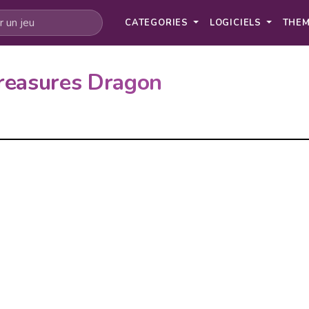
CATEGORIES
LOGICIELS
THE
reasures Dragon