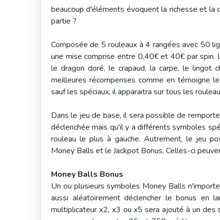
beaucoup d'éléments évoquent la richesse et la c
partie ?
Composée de 5 rouleaux à 4 rangées avec 50 lig
une mise comprise entre 0,40€ et 40€ par spin. L
le dragon doré, le crapaud, la carpe, le lingot 
meilleures récompenses comme en témoigne le 
sauf les spéciaux, il apparaitra sur tous les roulea
Dans le jeu de base, il sera possible de remporte
déclenchée mais qu'il y a différents symboles sp
rouleau le plus à gauche. Autrement, le jeu pos
Money Balls et le Jackpot Bonus. Celles-ci peuven
Money Balls Bonus
Un ou plusieurs symboles Money Balls n'importe 
aussi aléatoirement déclencher le bonus en l
multiplicateur x2, x3 ou x5 sera ajouté à un d