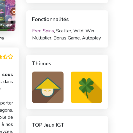
Fonctionnalités
ickSpin
Free Spins
, Scatter, Wild, Win
ra
Multiplier, Bonus Game, Autoplay
Thèmes
 sous
s dans
o.
sporter
agons.
pile de
f à nos
TOP Jeux IGT
Sycee,