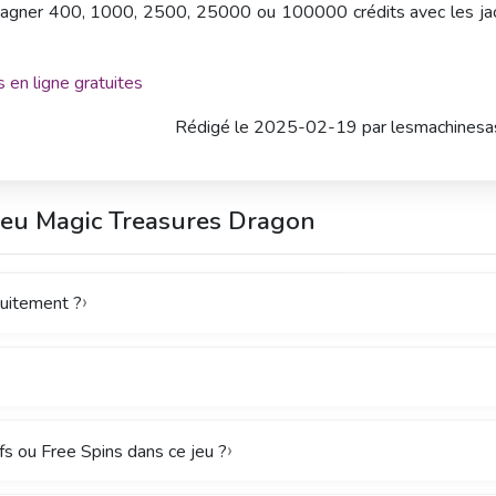
e de gagner 400, 1000, 2500, 25000 ou 100000 crédits avec les j
 en ligne gratuites
Rédigé le
2025-02-19 par
lesmachinesa
 jeu Magic Treasures Dragon
uitement ?
s ou Free Spins dans ce jeu ?