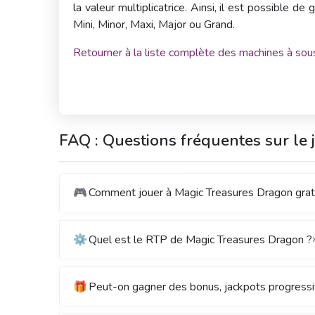
la valeur multiplicatrice. Ainsi, il est possibl
Mini, Minor, Maxi, Major ou Grand.
Retourner à la liste complète des machines à sous
FAQ : Questions fréquentes sur le
🎮
Comment jouer à Magic Treasures Dragon grat
⚙️
Quel est le RTP de Magic Treasures Dragon ?
🎁
Peut-on gagner des bonus, jackpots progressif