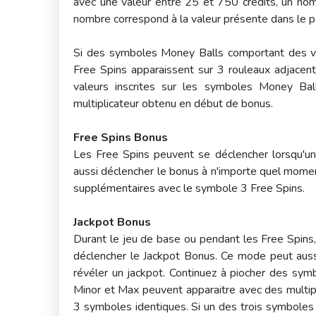
avec une valeur entre 25 et 750 crédits, un nom
nombre correspond à la valeur présente dans le 
Si des symboles Money Balls comportant des val
Free Spins apparaissent sur 3 rouleaux adjacen
valeurs inscrites sur les symboles Money Ball
multiplicateur obtenu en début de bonus.
Free Spins Bonus
Les Free Spins peuvent se déclencher lorsqu'un
aussi déclencher le bonus à n'importe quel momen
supplémentaires avec le symbole 3 Free Spins.
Jackpot Bonus
Durant le jeu de base ou pendant les Free Spins
déclencher le Jackpot Bonus. Ce mode peut aussi
révéler un jackpot. Continuez à piocher des symb
Minor et Max peuvent apparaitre avec des multip
3 symboles identiques. Si un des trois symboles i