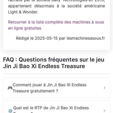
appartenant désormais à la société américaine
Light & Wonder.
Retourner à la liste complète des machines à sous
en ligne gratuites
Rédigé le
2025-05-15 par
lesmachinesasous.fr
FAQ : Questions fréquentes sur le jeu
Jin Ji Bao Xi Endless Treasure
Comment jouer à Jin Ji Bao Xi Endless
🎮
Treasure gratuitement ?
Quel est le RTP de Jin Ji Bao Xi Endless
⚙️