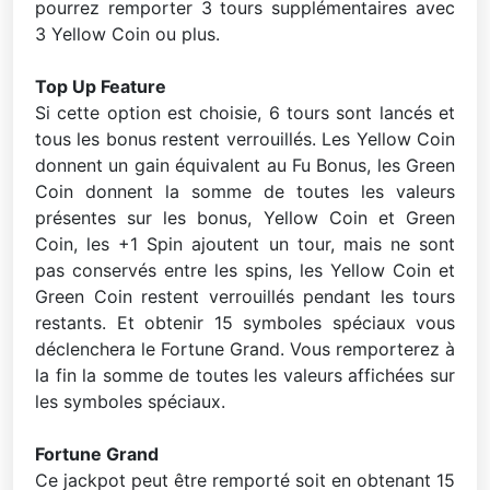
pourrez remporter 3 tours supplémentaires avec
3 Yellow Coin ou plus.
Top Up Feature
Si cette option est choisie, 6 tours sont lancés et
tous les bonus restent verrouillés. Les Yellow Coin
donnent un gain équivalent au Fu Bonus, les Green
Coin donnent la somme de toutes les valeurs
présentes sur les bonus, Yellow Coin et Green
Coin, les +1 Spin ajoutent un tour, mais ne sont
pas conservés entre les spins, les Yellow Coin et
Green Coin restent verrouillés pendant les tours
restants. Et obtenir 15 symboles spéciaux vous
déclenchera le Fortune Grand. Vous remporterez à
la fin la somme de toutes les valeurs affichées sur
les symboles spéciaux.
Fortune Grand
Ce jackpot peut être remporté soit en obtenant 15