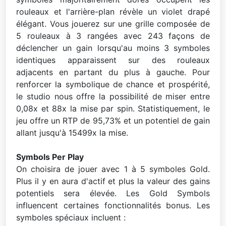
rouleaux et l'arrière-plan révèle un violet drapé
élégant. Vous jouerez sur une grille composée de
5 rouleaux à 3 rangées avec 243 façons de
déclencher un gain lorsqu'au moins 3 symboles
identiques apparaissent sur des rouleaux
adjacents en partant du plus à gauche. Pour
renforcer la symbolique de chance et prospérité,
le studio nous offre la possibilité de miser entre
0,08x et 88x la mise par spin. Statistiquement, le
jeu offre un RTP de 95,73% et un potentiel de gain
allant jusqu'à 15499x la mise.
Symbols Per Play
On choisira de jouer avec 1 à 5 symboles Gold.
Plus il y en aura d'actif et plus la valeur des gains
potentiels sera élevée. Les Gold Symbols
influencent certaines fonctionnalités bonus. Les
symboles spéciaux incluent :