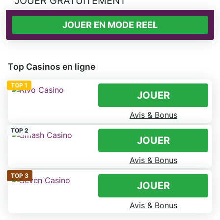
JOUER GRATUITEMENT
JOUER EN MODE REEL
Top Casinos en ligne
TOP 1
JOUER
Avis & Bonus
TOP 2
JOUER
Avis & Bonus
TOP 3
JOUER
Avis & Bonus