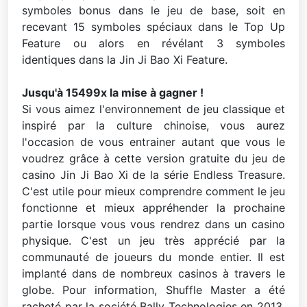
symboles bonus dans le jeu de base, soit en
recevant 15 symboles spéciaux dans le Top Up
Feature ou alors en révélant 3 symboles
identiques dans la Jin Ji Bao Xi Feature.
Jusqu'à 15499x la mise à gagner !
Si vous aimez l'environnement de jeu classique et
inspiré par la culture chinoise, vous aurez
l'occasion de vous entrainer autant que vous le
voudrez grâce à cette version gratuite du jeu de
casino Jin Ji Bao Xi de la série Endless Treasure.
C'est utile pour mieux comprendre comment le jeu
fonctionne et mieux appréhender la prochaine
partie lorsque vous vous rendrez dans un casino
physique. C'est un jeu très apprécié par la
communauté de joueurs du monde entier. Il est
implanté dans de nombreux casinos à travers le
globe. Pour information, Shuffle Master a été
racheté par la société Bally Technologies en 2013,