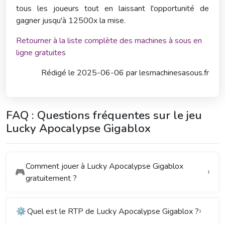
tous les joueurs tout en laissant l'opportunité de
gagner jusqu'à 12500x la mise.
Retourner à la liste complète des machines à sous en
ligne gratuites
Rédigé le
2025-06-06 par
lesmachinesasous.fr
FAQ : Questions fréquentes sur le jeu
Lucky Apocalypse Gigablox
Comment jouer à Lucky Apocalypse Gigablox
🎮
gratuitement ?
⚙️
Quel est le RTP de Lucky Apocalypse Gigablox ?