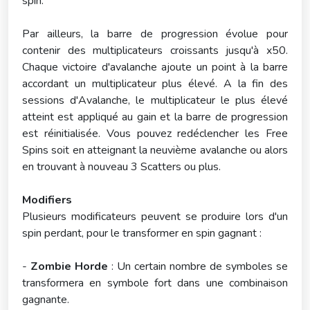
spin.
Par ailleurs, la barre de progression évolue pour
contenir des multiplicateurs croissants jusqu'à x50.
Chaque victoire d'avalanche ajoute un point à la barre
accordant un multiplicateur plus élevé. A la fin des
sessions d'Avalanche, le multiplicateur le plus élevé
atteint est appliqué au gain et la barre de progression
est réinitialisée. Vous pouvez redéclencher les Free
Spins soit en atteignant la neuvième avalanche ou alors
en trouvant à nouveau 3 Scatters ou plus.
Modifiers
Plusieurs modificateurs peuvent se produire lors d'un
spin perdant, pour le transformer en spin gagnant :
-
Zombie Horde
: Un certain nombre de symboles se
transformera en symbole fort dans une combinaison
gagnante.