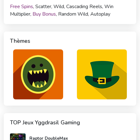
Free Spins
, Scatter, Wild, Cascading Reels, Win
Multiplier,
Buy Bonus
, Random Wild, Autoplay
Thèmes
TOP Jeux Yggdrasil Gaming
Raptor DoubleMax