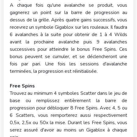
A chaque fois qu'une avalanche se produit, vous
gagnerez un point sur la barre de progression au
dessus de la grille. Après quatre gains successifs, vous
recevrez un symbole Gigablox sur les rouleaux. Il faudra
6 avalanches à la suite pour obtenir de 1 à 4 Wilds
avant la prochaine avalanche puis 9 avalanches
successives pour atteindre le bonus Free Spins. Ces
bonus peuvent se cumuler, et se déclencheront une
fois par pari. Une fois les sessions d'avalanche
terminées, la progression est réinitialisée.
Free Spins
Trouvez au minimum 4 symboles Scatter dans le jeu de
base ou remplissez entièrement la barre de
progression pour débloquer 8 Free Spins. Avec 4, 5 ou
6 Scatters, vous remporterez aussi respectivement
0,5x, 2,5x ou 50x la mise. Durant les Free Spins, vous
serez assuré d'avoir au moins un Gigablox à chaque