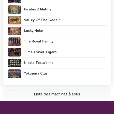
Pirates 2 Mutiny
Valley Of The Gods 2
Lucky Neko
The Royal Family
Time Travel Tigers
Nikola Tesla's Inc
Yokozuna Clash
Liste des machines à sous