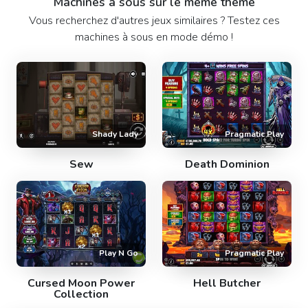
Machines à sous sur le même thème
Vous recherchez d'autres jeux similaires ? Testez ces
machines à sous en mode démo !
Shady Lady
Pragmatic Play
Sew
Death Dominion
Play N Go
Pragmatic Play
Cursed Moon Power
Hell Butcher
Collection