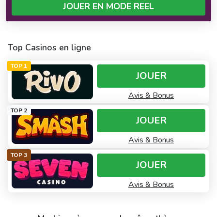
JOUER EN MODE REEL
Top Casinos en ligne
TOP 1
JOUER
Avis & Bonus
TOP 2
JOUER
Avis & Bonus
TOP 3
JOUER
Avis & Bonus