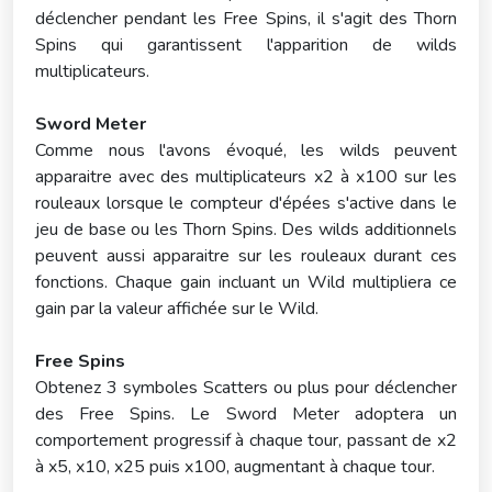
déclencher pendant les Free Spins, il s'agit des Thorn
Spins qui garantissent l'apparition de wilds
multiplicateurs.
Sword Meter
Comme nous l'avons évoqué, les wilds peuvent
apparaitre avec des multiplicateurs x2 à x100 sur les
rouleaux lorsque le compteur d'épées s'active dans le
jeu de base ou les Thorn Spins. Des wilds additionnels
peuvent aussi apparaitre sur les rouleaux durant ces
fonctions. Chaque gain incluant un Wild multipliera ce
gain par la valeur affichée sur le Wild.
Free Spins
Obtenez 3 symboles Scatters ou plus pour déclencher
des Free Spins. Le Sword Meter adoptera un
comportement progressif à chaque tour, passant de x2
à x5, x10, x25 puis x100, augmentant à chaque tour.