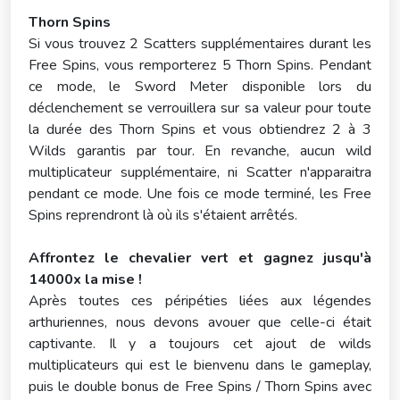
Thorn Spins
Si vous trouvez 2 Scatters supplémentaires durant les
Free Spins, vous remporterez 5 Thorn Spins. Pendant
ce mode, le Sword Meter disponible lors du
déclenchement se verrouillera sur sa valeur pour toute
la durée des Thorn Spins et vous obtiendrez 2 à 3
Wilds garantis par tour. En revanche, aucun wild
multiplicateur supplémentaire, ni Scatter n'apparaitra
pendant ce mode. Une fois ce mode terminé, les Free
Spins reprendront là où ils s'étaient arrêtés.
Affrontez le chevalier vert et gagnez jusqu'à
14000x la mise !
Après toutes ces péripéties liées aux légendes
arthuriennes, nous devons avouer que celle-ci était
captivante. Il y a toujours cet ajout de wilds
multiplicateurs qui est le bienvenu dans le gameplay,
puis le double bonus de Free Spins / Thorn Spins avec