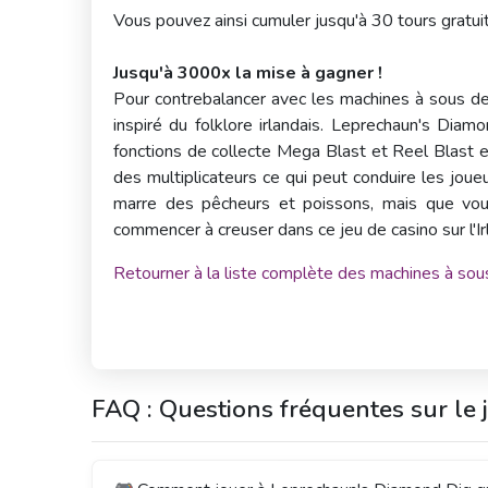
Vous pouvez ainsi cumuler jusqu'à 30 tours gratu
Jusqu'à 3000x la mise à gagner !
Pour contrebalancer avec les machines à sous de 
inspiré du folklore irlandais. Leprechaun's Diam
fonctions de collecte Mega Blast et Reel Blast 
des multiplicateurs ce qui peut conduire les jou
marre des pêcheurs et poissons, mais que vous 
commencer à creuser dans ce jeu de casino sur l'Ir
Retourner à la liste complète des machines à sous
FAQ : Questions fréquentes sur le