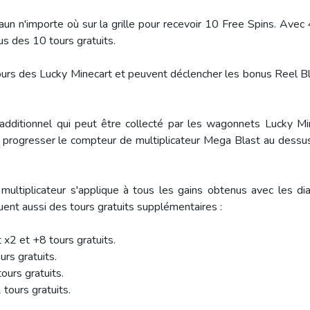
n n'importe où sur la grille pour recevoir 10 Free Spins. Avec
us des 10 tours gratuits.
urs des Lucky Minecart et peuvent déclencher les bonus Reel B
dditionnel qui peut être collecté par les wagonnets Lucky Min
fait progresser le compteur de multiplicateur Mega Blast au dessu
 multiplicateur s'applique à tous les gains obtenus avec les d
uent aussi des tours gratuits supplémentaires :
 x2 et +8 tours gratuits.
urs gratuits.
ours gratuits.
 tours gratuits.