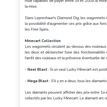
roue capables de payer entre 3x et 200x la mise.
la mise.
Dans Leprechaun's Diamond Dig, les wagonnets co
la possibilité d'augmenter ces prix grâce aux fon
les Free Spins.
Minecart Collection
Les wagonnets circulent au-dessus des rouleaux.
les deux et déclencher l'une des fonctionnalités
l'arrêt des rouleaux et la présence éventuelle de d
-
Reel Blast
: Si un seul Lucky Minecart est posi
-
Mega Blast
: S'il y en a deux, tous les diamants 
Les diamants peuvent afficher des prix entre 1x et
collectés par les Lucky Minecart. Le diamant arc-en