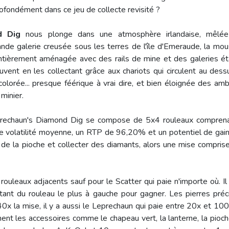
fondément dans ce jeu de collecte revisité ?
d Dig
nous plonge dans une atmosphère irlandaise, mêlé
nde galerie creusée sous les terres de l'île d'Emeraude, la mo
 entièrement aménagée avec des rails de mine et des galeries é
ouvent en les collectant grâce aux chariots qui circulent au des
colorée... presque féérique à vrai dire, et bien éloignée des am
minier.
 Leprechaun's Diamond Dig se compose de 5x4 rouleaux compren
ne volatilité moyenne, un RTP de 96,20% et un potentiel de gain
 de la pioche et collecter des diamants, alors une mise compris
rouleaux adjacents sauf pour le Scatter qui paie n'importe où. Il
tant du rouleau le plus à gauche pour gagner. Les pierres pré
0x la mise, il y a aussi le Leprechaun qui paie entre 20x et 10
nt les accessoires comme le chapeau vert, la lanterne, la pioch