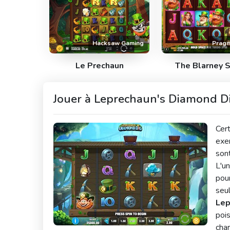
Hacksaw Gaming
Pragm
Le Prechaun
The Blarney 
Jouer à
Leprechaun's Diamond D
Cer
exe
son
L'u
pou
seu
Lep
poi
cha