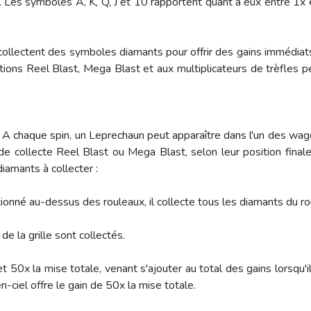
 Les symboles A, K, Q, J et 10 rapportent quant à eux entre 1x
llectent des symboles diamants pour offrir des gains immédiat
ctions Reel Blast, Mega Blast et aux multiplicateurs de trèfles 
 A chaque spin, un Leprechaun peut apparaître dans l'un des wa
 de collecte Reel Blast ou Mega Blast, selon leur position final
iamants à collecter :
tionné au-dessus des rouleaux, il collecte tous les diamants du ro
de la grille sont collectés.
 50x la mise totale, venant s'ajouter au total des gains lorsqu'i
-ciel offre le gain de 50x la mise totale.