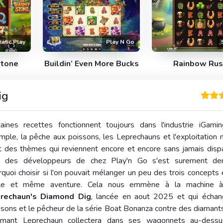
atic Play
Play N Go
Stone
Buildin’ Even More Bucks
Rainbow Rus
ig
taines recettes fonctionnent toujours dans l'industrie iGamin
mple, la pêche aux poissons, les Leprechauns et l'exploitation 
t des thèmes qui reviennent encore et encore sans jamais dispa
n des développeurs de chez Play'n Go s'est surement d
rquoi choisir si l'on pouvait mélanger un peu des trois concepts
le et même aventure. Cela nous emmène à la machine 
rechaun's Diamond Dig
, lancée en aout 2025 et qui échan
ssons et le pêcheur de la série Boat Bonanza contre des diamant
rmant Leprechaun collectera dans ses wagonnets au-dess