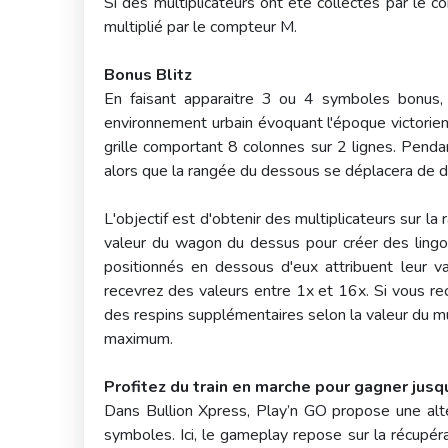
Si des multiplicateurs ont été collectés par le
multiplié par le compteur M.
Bonus Blitz
En faisant apparaitre 3 ou 4 symboles bonus
environnement urbain évoquant l'époque victorien
grille comportant 8 colonnes sur 2 lignes. Pendan
alors que la rangée du dessous se déplacera de d
L'objectif est d'obtenir des multiplicateurs sur l
valeur du wagon du dessus pour créer des lingot
positionnés en dessous d'eux attribuent leur v
recevrez des valeurs entre 1x et 16x. Si vous re
des respins supplémentaires selon la valeur du mu
maximum.
Profitez du train en marche pour gagner jusq
Dans Bullion Xpress, Play’n GO propose une alte
symboles. Ici, le gameplay repose sur la récupéra