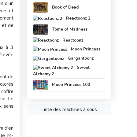
rs d'un
Book of Dead
eurs et
nement
Reactoonz 2
s et de
Tome of Madness
Reactoonz
ux à 3
Moon Princess
 élevée
Gargantoonz
Sweet
Alchemy 2
ient de
olorés
Moon Princess 100
 coffre
ise. Le
x sans
Liste des machines à sous
ra d'en
, le M-