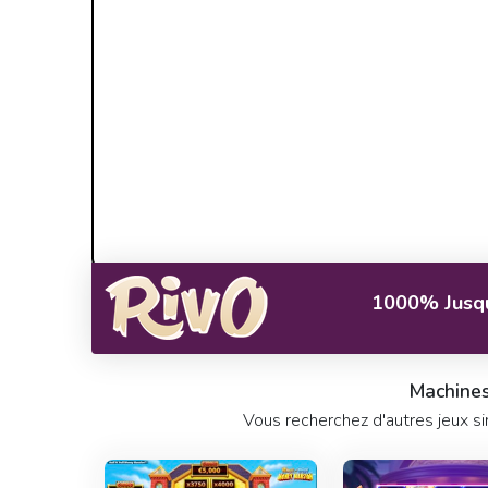
1000% Jusq
Machines
Vous recherchez d'autres jeux s