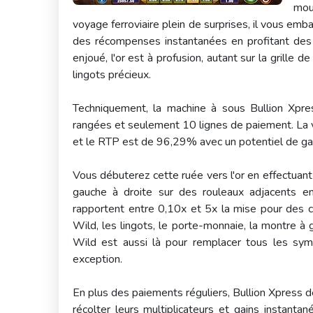
mou
voyage ferroviaire plein de surprises, il vous em
des récompenses instantanées en profitant des 
enjoué, l'or est à profusion, autant sur la grille d
lingots précieux.
Techniquement, la machine à sous Bullion Xpres
rangées et seulement 10 lignes de paiement. La v
et le RTP est de 96,29% avec un potentiel de gai
Vous débuterez cette ruée vers l'or en effectuant
gauche à droite sur des rouleaux adjacents e
rapportent entre 0,10x et 5x la mise pour des c
Wild, les lingots, le porte-monnaie, la montre 
Wild est aussi là pour remplacer tous les symb
exception.
En plus des paiements réguliers, Bullion Xpress dé
récolter leurs multiplicateurs et gains instant