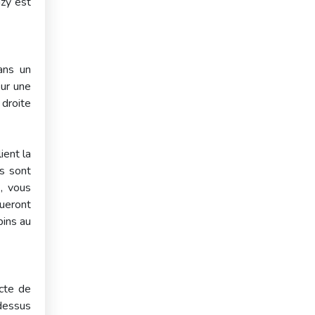
nzy est
ans un
sur une
 droite
ient la
rs sont
, vous
bueront
pins au
ecte de
-dessus