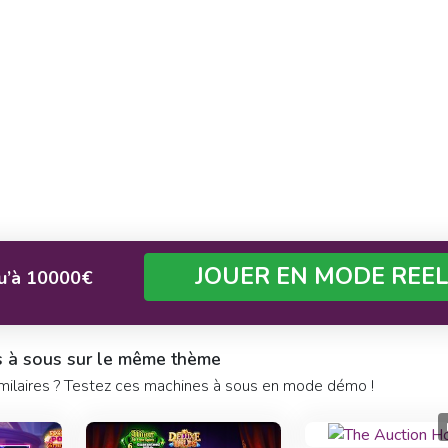
JOUER EN MODE REE
u’à 10000€
 à sous sur le même thème
imilaires ? Testez ces machines à sous en mode démo !