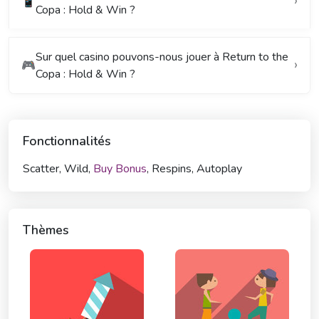
📱
Copa : Hold & Win ?
Sur quel casino pouvons-nous jouer à Return to the
🎮
Copa : Hold & Win ?
Fonctionnalités
Scatter, Wild,
Buy Bonus
, Respins, Autoplay
Thèmes