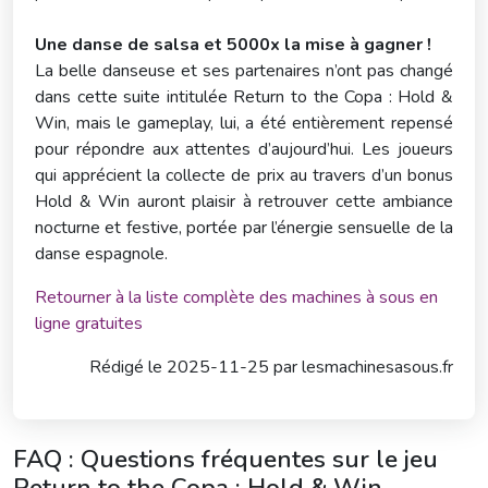
Une danse de salsa et 5000x la mise à gagner !
La belle danseuse et ses partenaires n’ont pas changé
dans cette suite intitulée Return to the Copa : Hold &
Win, mais le gameplay, lui, a été entièrement repensé
pour répondre aux attentes d’aujourd’hui. Les joueurs
qui apprécient la collecte de prix au travers d’un bonus
Hold & Win auront plaisir à retrouver cette ambiance
nocturne et festive, portée par l’énergie sensuelle de la
danse espagnole.
Retourner à la liste complète des machines à sous en
ligne gratuites
Rédigé le
2025-11-25 par
lesmachinesasous.fr
FAQ : Questions fréquentes sur le jeu
Return to the Copa : Hold & Win