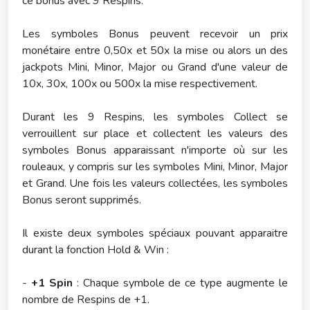
ce bonus avec 9 Respins.
Les symboles Bonus peuvent recevoir un prix
monétaire entre 0,50x et 50x la mise ou alors un des
jackpots Mini, Minor, Major ou Grand d'une valeur de
10x, 30x, 100x ou 500x la mise respectivement.
Durant les 9 Respins, les symboles Collect se
verrouillent sur place et collectent les valeurs des
symboles Bonus apparaissant n'importe où sur les
rouleaux, y compris sur les symboles Mini, Minor, Major
et Grand. Une fois les valeurs collectées, les symboles
Bonus seront supprimés.
Il existe deux symboles spéciaux pouvant apparaitre
durant la fonction Hold & Win :
-
+1 Spin
: Chaque symbole de ce type augmente le
nombre de Respins de +1.