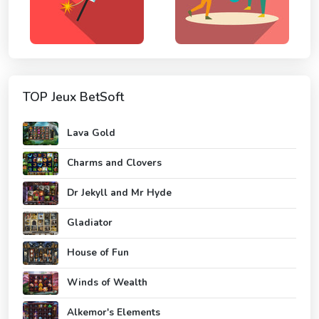
TOP Jeux BetSoft
Lava Gold
Charms and Clovers
Dr Jekyll and Mr Hyde
Gladiator
House of Fun
Winds of Wealth
Alkemor's Elements