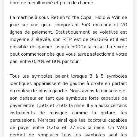
bord de mer illuminé et plein de charme.
La machine à sous Return to the Copa : Hold & Win se
joue sur une grille comportant 5x3 rouleaux et 20
lignes de paiement. Statistiquement, sa volatilité est
moyenne à élevée, son RTP est de 96,06% et il est
possible de gagner jusqu'à 5000x la mise. La soirée
peut commencer dès que vous aurez sélectionné votre
pari, entre 0,20€ et 80€ par tour.
Tous les symboles paient lorsque 3 à 5 symboles
identiques apparaissent de gauche à droite en partant
du rouleau le plus à gauche. Nous avons la danseuse et
son danseur en tant que symboles forts capables de
payer entre 1,50x et 250x la mise. Il y a aussi certains
instruments de musique comme la guitare, les
percussions, Maracas ainsi que les cocktails capables
de payer entre 0,25x et 27,50x la mise. Un Wild
permet de remplacer tous les symboles sauf les