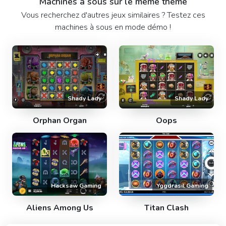
Machines à sous sur le même thème
Vous recherchez d'autres jeux similaires ? Testez ces
machines à sous en mode démo !
Shady Lady
Shady Lady
Orphan Organ
Oops
Hacksaw Gaming
Yggdrasil Gaming
Aliens Among Us
Titan Clash