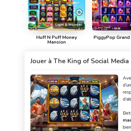
Light & Wonder
Huff N Puff Money
PiggyPop Grand 
Mansion
Jouer à
The King of Social Media
Ave
d’un
res
d’a
Bet
mac
bie