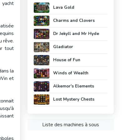
 yacht
Lava Gold
Charms and Clovers
iatisée
nequins
Dr Jekyll and Mr Hyde
u rêve.
Gladiator
r tout
House of Fun
dans la
Winds of Wealth
 Win et
Alkemor's Elements
Lost Mystery Chests
onnait
jusqu'à
issant
Liste des machines à sous
ymboles