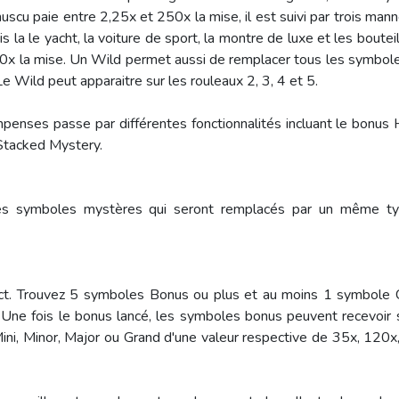
uscu paie entre 2,25x et 250x la mise, il est suivi par trois man
 la le yacht, la voiture de sport, la montre de luxe et les boutei
0x la mise. Un Wild permet aussi de remplacer tous les symbole
e Wild peut apparaitre sur les rouleaux 2, 3, 4 et 5.
ompenses passe par différentes fonctionnalités incluant le bonus
 Stacked Mystery.
des symboles mystères qui seront remplacés par un même t
ct. Trouvez 5 symboles Bonus ou plus et au moins 1 symbole C
 Une fois le bonus lancé, les symboles bonus peuvent recevoir 
 Mini, Minor, Major ou Grand d'une valeur respective de 35x, 120