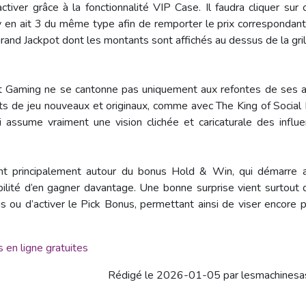
iver grâce à la fonctionnalité VIP Case. Il faudra cliquer sur
 y en ait 3 du même type afin de remporter le prix correspondant.
Grand Jackpot dont les montants sont affichés au dessus de la gril
 Gaming ne se cantonne pas uniquement aux refontes de ses a
ts de jeu nouveaux et originaux, comme avec The King of Social
 assume vraiment une vision clichée et caricaturale des influ
lent principalement autour du bonus Hold & Win, qui démarre 
sibilité d’en gagner davantage. Une bonne surprise vient surtout
ou d’activer le Pick Bonus, permettant ainsi de viser encore 
 en ligne gratuites
Rédigé le
2026-01-05 par
lesmachinesa