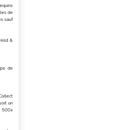
nequins
lles de
s sauf
 Hold &
ype de
ollect
soit un
x, 500x