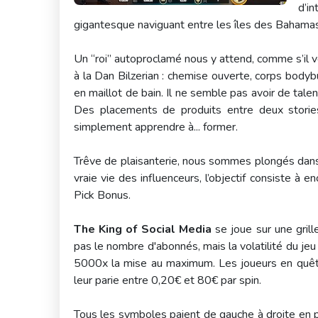
d’i
gigantesque naviguant entre les îles des Bahamas
Un “roi” autoproclamé nous y attend, comme s’il ven
à la Dan Bilzerian : chemise ouverte, corps bod
en maillot de bain. Il ne semble pas avoir de tale
Des placements de produits entre deux stories
simplement apprendre à... former.
Trêve de plaisanterie, nous sommes plongés dans
vraie vie des influenceurs, l’objectif consiste 
Pick Bonus.
The King of Social Media
se joue sur une gril
pas le nombre d'abonnés, mais la volatilité du je
5000x la mise au maximum. Les joueurs en quêt
leur parie entre 0,20€ et 80€ par spin.
Tous les symboles paient de gauche à droite en pa