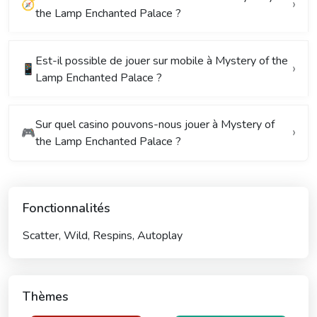
🧭
the Lamp Enchanted Palace ?
Est-il possible de jouer sur mobile à Mystery of the
📱
Lamp Enchanted Palace ?
Sur quel casino pouvons-nous jouer à Mystery of
🎮
the Lamp Enchanted Palace ?
Fonctionnalités
Scatter, Wild, Respins, Autoplay
Thèmes