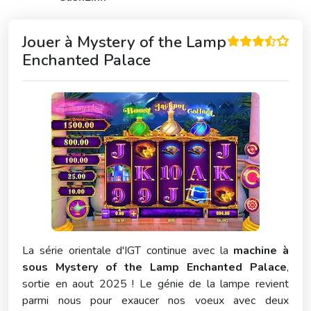
Jouer à
Mystery of the Lamp
Enchanted Palace
La série orientale d'IGT continue avec la
machine à
sous Mystery of the Lamp Enchanted Palace
,
sortie en aout 2025 ! Le génie de la lampe revient
parmi nous pour exaucer nos voeux avec deux