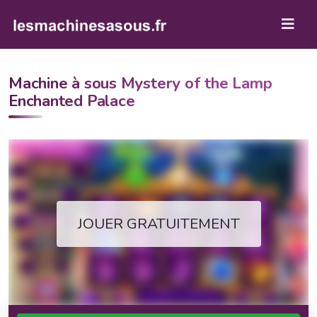
Machine à sous Mystery of the Lamp
Enchanted Palace
JOUER GRATUITEMENT