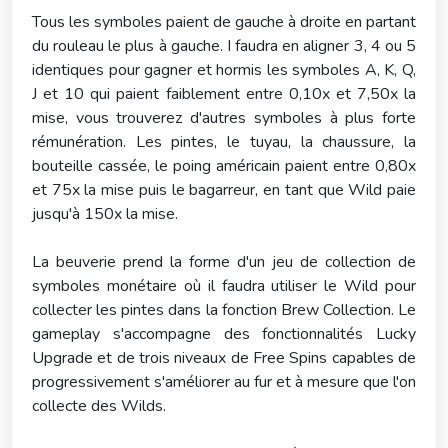
Tous les symboles paient de gauche à droite en partant
du rouleau le plus à gauche. I faudra en aligner 3, 4 ou 5
identiques pour gagner et hormis les symboles A, K, Q,
J et 10 qui paient faiblement entre 0,10x et 7,50x la
mise, vous trouverez d'autres symboles à plus forte
rémunération. Les pintes, le tuyau, la chaussure, la
bouteille cassée, le poing américain paient entre 0,80x
et 75x la mise puis le bagarreur, en tant que Wild paie
jusqu'à 150x la mise.
La beuverie prend la forme d'un jeu de collection de
symboles monétaire où il faudra utiliser le Wild pour
collecter les pintes dans la fonction Brew Collection. Le
gameplay s'accompagne des fonctionnalités Lucky
Upgrade et de trois niveaux de Free Spins capables de
progressivement s'améliorer au fur et à mesure que l'on
collecte des Wilds.