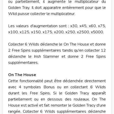
ou partiellement, il augmente le multiplicateur du
Golden Tray. Il doit apparaitre entièrement pour que le
Wild puisse collecter le multiplicateur.
Les valeurs d'augmentation sont : x30, x45, x60, x75,
x100, x125, x150, x175, x200, x250, x2500, x5000.
Collecter 6 Wilds déclenche le On The House et donne
2 Free Spins supplémentaires tandis qu'en collecter 12
déclenche le Irish Slammer et donne 2 Free Spins
supplémentaires.
On The House
Cette fonctionnalité peut être déclenchée directement
avec 4 symboles Bonus ou en collectant 6 Wilds
durant les Free Spins. Si le Golden Tracy apparaît
partiellement ou en dessous des rouleaux, On The
House est activé et fait remonter le Golden Tracy d'une
rangée. Collecter 6 Wilds supplémentaires déclenche