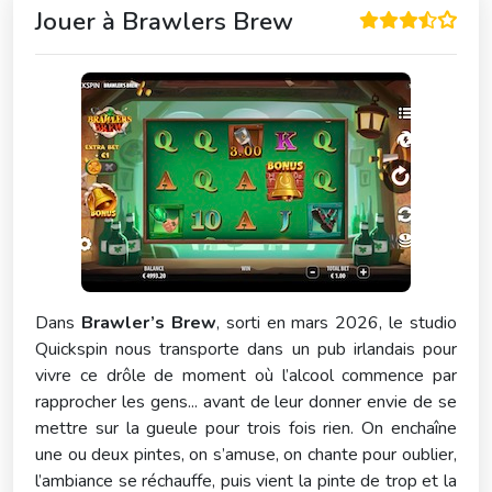
Jouer à
Brawlers Brew
Dans
Brawler’s Brew
, sorti en mars 2026, le studio
Quickspin nous transporte dans un pub irlandais pour
vivre ce drôle de moment où l’alcool commence par
rapprocher les gens... avant de leur donner envie de se
mettre sur la gueule pour trois fois rien. On enchaîne
une ou deux pintes, on s’amuse, on chante pour oublier,
l’ambiance se réchauffe, puis vient la pinte de trop et la